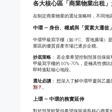
各大核心區「商業物業出租」
在制定商業物業的選址策略時，不同地
中環
—
身份、權威與「質素大遷徙
中環甲級寫字樓（如 IFC、置地廣場
業區的優質資產市場已逐步企穩。
抄底策略
： 若企業希望控制預算但保
甲級寫字樓的 60%-70%，是極具性價
即時進駐核心地段。
選址必讀
： 想深入了解中環甲廈與乙
別？
。
上環
—
中環的務實延伸
對於預算較緊但希望保留港島核心商業