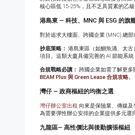
核心區低 15-25%，且不乏具質素的乙
港島東
—
科技、
MNC
與
ESG
的旗
對於追求大樓面、跨國企業 (MNC)
抄底策略：
港島東區（如鰂魚涌、太古）擁
項目。這類大廈具備完善的 AI 節能系統，
合規戰略必讀：
跨國企業如需了解更多關於 S
BEAM Plus
與
Green Lease
合規攻略
。
灣仔
—
政商樞紐的均衡之選
灣仔辦公室出租
向來是保險業、傳媒及
為需要彈性辦公安排的企業提供多元選
九龍區
—
高性價比與後勤擴張樞紐