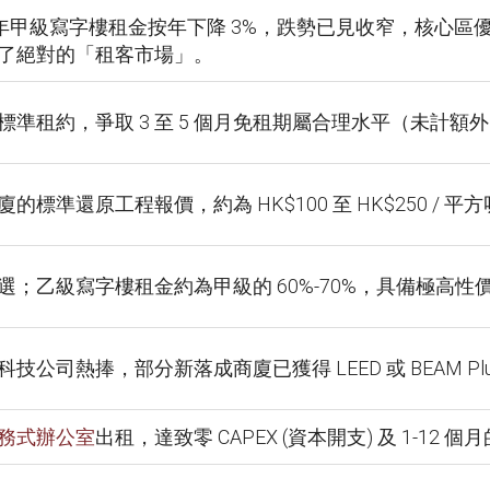
26 年甲級寫字樓租金按年下降 3%，跌勢已見收窄，核心
了絕對的「租客市場」。
期標準租約，爭取 3 至 5 個月免租期屬合理水平（未計額外 
的標準還原工程報價，約為 HK$100 至 HK$250 / 平
選；乙級寫字樓租金約為甲級的 60%-70%，具備極高性
技公司熱捧，部分新落成商廈已獲得 LEED 或 BEAM Pl
務式辦公室
出租，達致零 CAPEX (資本開支) 及 1-12