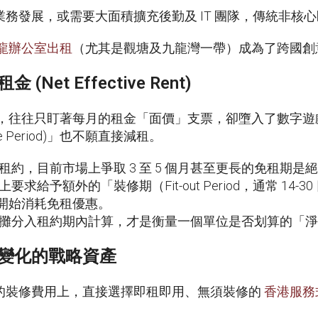
務發展，或需要大面積擴充後勤及 IT 團隊，傳統非核
龍辦公室出租
（尤其是觀塘及九龍灣一帶）成為了跨國創
t Effective Rent)
，往往只盯著每月的租金「面價」支票，卻墮入了數字遊
e Period)」也不願直接減租。
準租約，目前市場上爭取 3 至 5 個月甚至更長的免租期是
求給予額外的「裝修期（Fit-out Period，通常 14
開始消耗免租優惠。
攤分入租約期內計算，才是衡量一個單位是否划算的「淨
變化的戰略資產
的裝修費用上，直接選擇即租即用、無須裝修的
香港服務