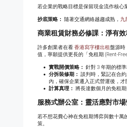
若企業的戰略目標是保留現金流作核心業
抄底策略：
隨著交通網絡越趨成熟，
九
商業租賃財務必修課：淨有效租金 (Ne
許多創業者在看
香港寫字樓出租
盤源時
值，寧願提供更長的「免租期 (Rent-Fre
實戰開價策略：
針對 3 年期的標
分拆裝修期：
談判時，緊記在合約上要
內，確保企業遷入正式營運後，才
計算真理：
將長達數個月的免租期
服務式辦公室：靈活應對市場
若不想花費心神在免租期博弈與數十萬
策。