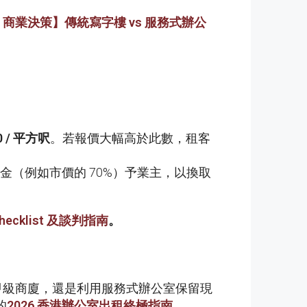
6
商業決策】傳統寫字樓
vs
服務式辦公
 /
平方呎
。若報價大幅高於此數，租客
（例如市價的 70%）予業主，以換取
hecklist
及談判指南
。
環甲級商廈，還是利用服務式辦公室保留現
的
2026
香港辦公室出租終極指南
。