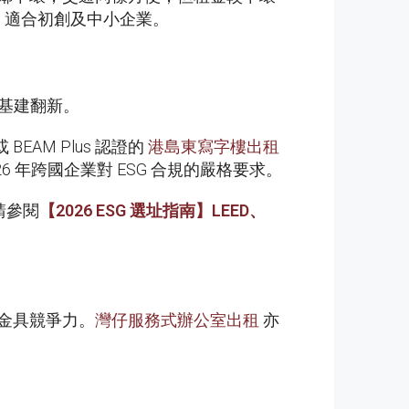
，適合初創及中小企業。
色基建翻新。
AM Plus 認證的
港島東寫字樓出租
6 年跨國企業對 ESG 合規的嚴格要求。
，請參閱
【
2026 ESG
選址指南】
LEED
、
金具競爭力。
灣仔服務式辦公室出租
亦