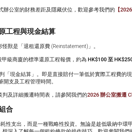
務式辦公室的財務差距及隱藏伏位，歡迎參考我們的
【
202
原工程與現金結算
「退租還原費 (Reinstatement)」。
般甲級商廈的標準還原工程報價，約為
HK$100
至
HK$250
判「現金結算」。即是直接賠付一筆低於實際工程費的現金
筆開支及工程管理時間。
談判及詳細搬遷時間表，請參閱我們的
2026
辦公室搬遷
C
組合
純的消耗性支出，而是一種戰略性投資。無論是趁低吸納中
。想深入了解每一個租約條款的操作技巧，歡迎參閱我們