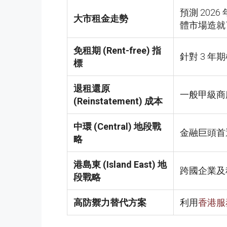
預測 20
大市租金走勢
體市場造就
免租期 (Rent-free) 指
針對 3 年
標
退租還原
一般甲級商廈
(Reinstatement) 成本
中環 (Central) 地段戰
金融巨頭首
略
港島東 (Island East) 地
跨國企業及科
段戰略
高防禦力替代方案
利用
香港服