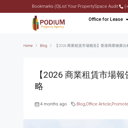
Bookmarks (0)
List Your Property
Space Audit
(
Office for Lease
Home
Blog
【2026 商業租賃市場報告】香港商業物業
【2026 商業租賃市
略
4 months ago
Blog
,
Office Article
,
Promot