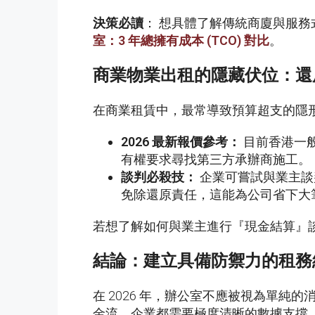
決策必讀
： 想具體了解傳統商廈與服
室：
3
年總擁有成本
(TCO)
對比
。
商業物業出租的隱藏伏位：還
在商業租賃中，最常導致預算超支的隱形怪獸是
2026
最新報價參考：
目前香港一
有權要求尋找第三方承辦商施工。
談判必殺技：
企業可嘗試與業主談
免除還原責任，這能為公司省下大
若想了解如何與業主進行『現金結算』
結論：建立具備防禦力的租務
在 2026 年，辦公室不應被視為單
金流，企業都需要極度清晰的數據支撐