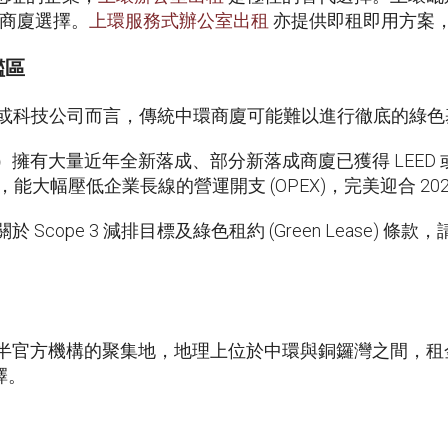
級商廈選擇。
上環服務式辦公室出租
亦提供即租即用方案
艦區
 總部或科技公司而言，傳統中環商廈可能難以進行徹底的綠
有大量近年全新落成、部分新落成商廈已獲得 LEED 或 BE
能大幅壓低企業長線的營運開支 (OPEX)，完美迎合 202
cope 3 減排目標及綠色租約 (Green Lease) 條款
半官方機構的聚集地，地理上位於中環與銅鑼灣之間，租
擇。