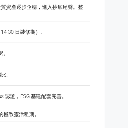
區優質資產逐步企穩，進入抄底尾聲。整
14-30 日裝修期）。
方呎。
價比。
us 認證，ESG 基建配套完善。
 個月的極致靈活租期。