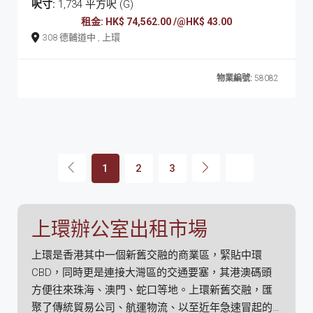
呎寸:
1,734 平方呎 (G)
租金: HK$ 74,562.00 /@HK$ 43.00
308 德輔道中 , 上環
物業編號:
58082
1
2
3
上環辦公室出租市場
上環是香港其中一個新舊交融的商業區，緊貼中環
CBD，同時更是連接大灣區的交通要塞，其港澳碼頭
方便往來珠海、澳門、蛇口等地。上環新舊交融，匯
聚了傳統貿易公司、航運物流、以至近年急速冒起的