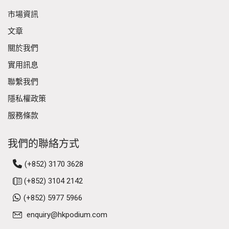
上環區內的辦公室出租租盤選擇極為豐富，且豐儉由
市場資訊
人。對於追求海景氣派的企業，中遠大廈及無限極廣
文章
場提供維港全海景單位，規格不輸中環甲級商廈。對
關於我們
於注重實用率的中小企，上環亦有如柏廷坊、東協商
業大廈 及文咸東街 一帶的商廈。這些單位間隔四正，
實用訊息
部分更已配備基本裝修，而租金門檻往往比中環的辦
聯繫我們
公室租金便宜 30% 至 50%，性價比極高。所以，不少
隱私權政策
初創公司也會選擇在上環租寫字樓，既可擁有港島核
心地段的地址，也可大幅節省租金開支，保留現金流
服務條款
作業務發展。
我們的聯絡方式
於上環租寫字樓，生活配套亦相當精彩。這裡充滿獨
特的文化氣息，午餐選擇由老字號茶餐廳、皇后街熟
(+852) 3170 3628
食市場，到蘇豪區的新潮西餐廳應有盡有，方便同事
(+852) 3104 2142
按需要選擇適合自己的午餐，不用來來去去都是同一
(+852) 5977 5966
份餐單；又或想與團隊收工後Happy Hour聯誼一下，
荷里活道一帶也有大量特色酒吧。作為老闆，為員工
enquiry@hkpodium.com
提供這樣一個充滿活力且 Work-Life Balance 的工作環