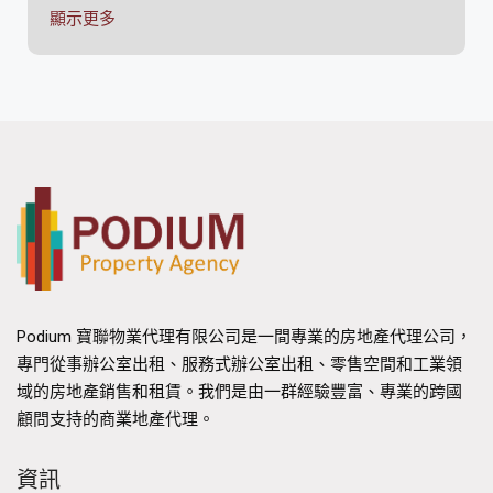
初創企業及廣告設計公司。例如：信德中心及無限極
顯示更多
廣場等地標商廈，便吸引了大量中資機構及跨國企業
在上環設立辦公室。所以，如果貴公司在上環租辦公
室，成為貴公司發展的根據地，不單同樣享受鄰近中
環的便利，更代表著一種務實進取、靈活高效的企業
形象。
上環擁有全港獨一無二的跨境交通優勢。港澳客輪碼
頭就坐落於上環信德中心，員工或管理層若需頻繁往
返澳門、珠海或深圳蛇口傾生意，在上環租寫字樓絕
對是首選。加上上環站連接港島綫，步行至中環核心
區亦僅需 10-15 分鐘，更有大量過海巴士及電車穿
Podium 寶聯物業代理有限公司是一間專業的房地產代理公司，
梭，交通十分方便。這大大提升了跨境商務的靈活
專門從事辦公室出租、服務式辦公室出租、零售空間和工業領
性，特別是對於有大灣區業務的公司而言，節省了大
域的房地產銷售和租賃。我們是由一群經驗豐富、專業的跨國
量舟車勞頓的時間。不要小看這一點，在上環租辦公
顧問支持的商業地產代理。
室，這種獨特的交通便利性能直接提升貴公司的營運
效率及競爭力。
資訊