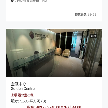
71-0075 文咸東街 , 上環
物業編號:
65425
出租
金龍中心
Golden Centre
上環 辦公室出租
呎寸:
5,385 平方呎 (G)
租金: HK$ 236,940.00 /@HK$ 44.00