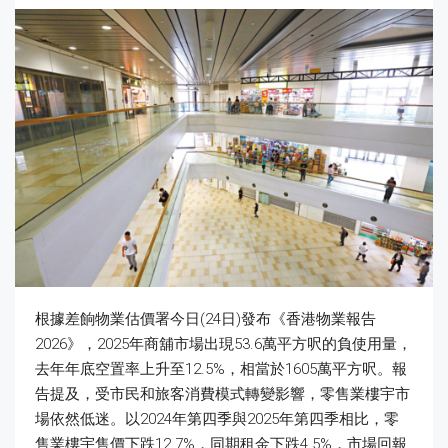
根據差餉物業估價署今日(24日)發布《香港物業報告
2026》，2025年商舖市場出現53.6萬平方呎的負使用量，
去年年底空置率上升至12.5%，相當於1605萬平方呎。報
告提及，受市民和旅客消費模式轉變影響，零售業樓宇市
場依然低迷。以2024年第四季與2025年第四季相比，零
售業樓宇售價下跌12.7%，同期租金下跌4.5%，市場回報