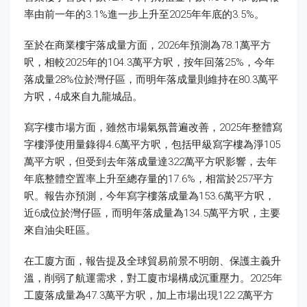
率由前一年的3.1%進一步上升至2025年年底的3.5%。
至於在商業樓宇落成量方面，2026年預測為78.1萬平方
呎，相較2025年的104.3萬平方呎，按年回落25%，今年
落成量28%位於灣仔區，而明年落成量則維持在80.3萬平
方呎，4成來自九龍城品。
寫字樓市場方面，雖然市場氣氛普遍改善，2025年整體寫
字樓淨使用量錄得4.6萬平方呎，包括甲級寫字樓為淨105
萬平方呎，但受到去年落成量達322萬平方呎影響，去年
年底整體空置率上升至總存量的17.6%，相當於257平方
呎。報告亦預測，今年寫字樓落成量為153.6萬平方呎，
近6成位於灣仔區，而明年落成量為134.5萬平方呎，主要
來自油尖旺區。
在工廈方面，報告提及全球貿易前景不明朗、保護主義升
溫，削弱了航運需求，對工廈市場構成沉重壓力。2025年
工廈落成量為47.3萬平方呎，加上市場出現122.2萬平方