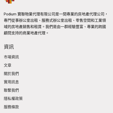
管該區仍保留著紡織業的根基，但已經顯著多元化。
新建設和翻新吸引了各種企業，從科技初創公司到電
Podium 寶聯物業代理有限公司是一間專業的房地產代理公司，
子商務平台。大型批發市場，如長沙灣批發食品市場
專門從事辦公室出租、服務式辦公室出租、零售空間和工業領
的存在，進一步支持了該地區作為物流和分銷中心的
域的房地產銷售和租賃。我們是由一群經驗豐富、專業的跨國
角色。
顧問支持的商業地產代理。
此外，長沙灣也因其日益增長的新辦公大樓而聞名，
資訊
例如瓊林街83 號和南商金融創新中心。這些現代化的
建築專為尋求經濟實惠且設備齊全的工作空間的初創
市場資訊
企業和中小型企業（SME）而設計。共享設施和網絡
文章
機會的可用性促進了協作環境，使其成為新興企業的
關於我們
理想目的地。
實用訊息
聯繫我們
隱私權政策
服務條款