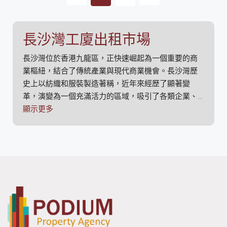
長沙灣工廈出租市場
長沙灣位於香港九龍區，正快速崛起為一個重要的商
業樞紐，結合了傳統產業與現代商業機會。長沙灣歷
史上以紡織和服裝製造著稱，近年來經歷了顯著變
革，演變為一個充滿活力的區域，吸引了各類企業、
物流公司和零售商店。
顯示更多
長沙灣的一個主要優勢是其戰略位置。該地區距離旺
角和深水埗等主要商業中心僅有短暫的距離，提供了
與香港其他地區的良好連接。該區的公共交通服務非
常完善，包括地鐵、巴士和電車，方便員工和客戶進
出。這種便利性增強了其作為商業地點的吸引力，使
企業能夠觸及更廣泛的客戶群並促進物流運作。
長沙灣的商業景觀特點是傳統與現代企業的混合。儘