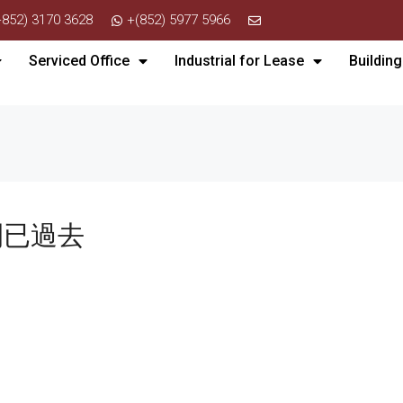
+852) 3170 3628
+(852) 5977 5966
Serviced Office
Industrial for Lease
Building
間已過去