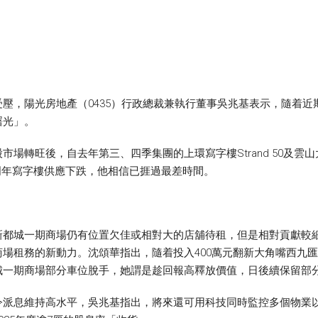
壓，陽光房地產（0435）行政總裁兼執行董事吳兆基表示，隨着
曙光」。
場轉旺後，自去年第三、四季集團的上環寫字樓Strand 50及
明年寫字樓供應下跌，他相信已捱過最差時間。
新都城一期商場仍有位置欠佳或相對大的店舖待租，但是相對貢獻較
場租務的新動力。沈頌華指出，隨着投入400萬元翻新大角嘴西九匯
城一期商場部分車位脫手，她謂是趁回報高釋放價值，日後續保留部
令派息維持高水平，吳兆基指出，將來還可用科技同時監控多個物業