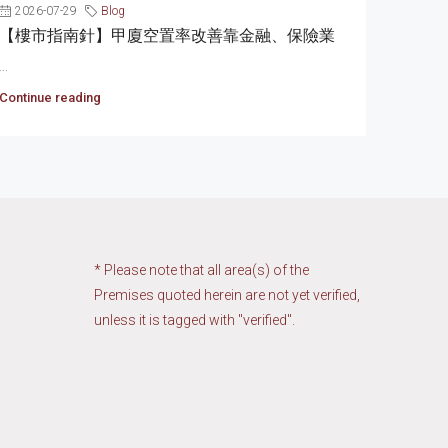
2026-07-29
Blog
【樓市指南針】甲廈空置率改善靠金融、保險業
...
Continue reading
* Please note that all area(s) of the
Premises quoted herein are not yet verified,
unless it is tagged with "verified".