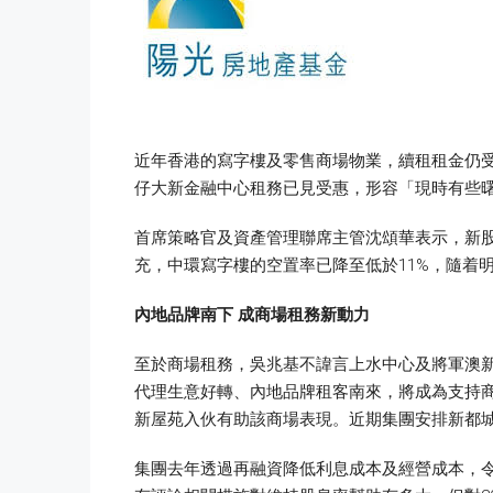
近年香港的寫字樓及零售商場物業，續租租金仍受
仔大新金融中心租務已見受惠，形容「現時有些
首席策略官及資產管理聯席主管沈頌華表示，新股市
充，中環寫字樓的空置率已降至低於11%，隨着
內地品牌南下
成商場租務新動力
至於商場租務，吳兆基不諱言上水中心及將軍澳
代理生意好轉、內地品牌租客南來，將成為支持商
新屋苑入伙有助該商場表現。近期集團安排新都
集團去年透過再融資降低利息成本及經營成本，