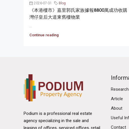
2026-07-31
Blog
《本港樓市》嘉里郭氏家族據報8800萬成功收購
灣仔皇后大道東舊樓物業
...
Continue reading
Inform
Research
Article
About
Podium is a professional real estate
Useful In
agency specializing in the sale and
Contact
leasing of offices, serviced offices, retail