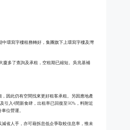
近期中環寫字樓租務轉好，集團旗下上環寫字樓及灣
雲山大廈多了查詢及承租，空租期已縮短。吳兆基補
細，因此仍有空間找來更好租客承租。另因應地產
及引入4間新食肆，出租率已回復至90%，料附近
分車位營運。
以減省人手，亦可藉拆息低企爭取較佳息率，惟未