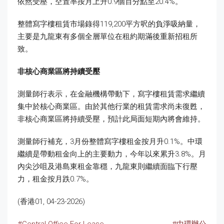
依然受壓，空置率按月上升0.9個百分點至20.4%。
整體寫字樓租賃市場錄得119,200平方呎的負淨吸納量，
主要是九龍東有多個全層單位在租約期滿後重新招租所
致。
非核心商業區將持續受壓
測量師行表示，在金融機構帶動下，寫字樓租賃需求繼續
集中於核心商業區。由於其他行業的租賃需求尚未復甦，
非核心商業區將持續受壓，預計此局面短期內將會維持。
測量師行補充，3月份整體寫字樓租金按月升0.1%。中環
繼續是帶動租金向上的主要動力，今年以來累升3.8%。月
內尖沙咀及港島東租金靠穩，九龍東則繼續面臨下行壓
力，租金按月跌0.7%。
(香港01, 04-23-2026)
#Central Office For Lease
#中環辦公