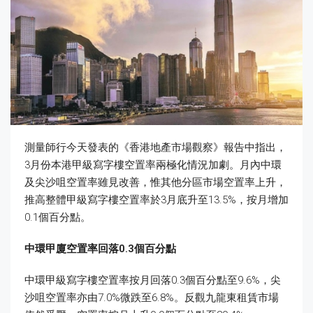
測量師行今天發表的《香港地產市場觀察》報告中指出，
3月份本港甲級寫字樓空置率兩極化情況加劇。月內中環
及尖沙咀空置率雖見改善，惟其他分區市場空置率上升，
推高整體甲級寫字樓空置率於3月底升至13.5%，按月增加
0.1個百分點。
中環甲廈空置率回落
0.3
個百分點
中環甲級寫字樓空置率按月回落0.3個百分點至9.6%，尖
沙咀空置率亦由7.0%微跌至6.8%。反觀九龍東租賃市場