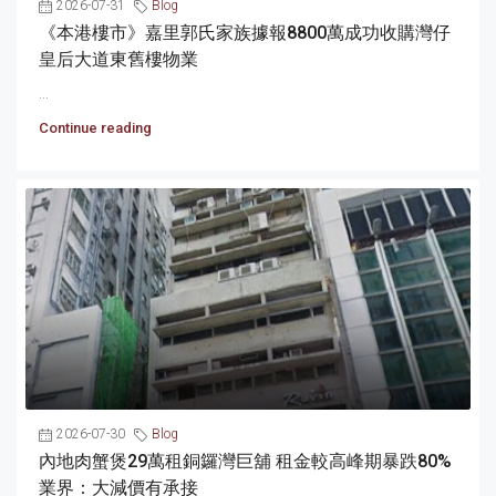
2026-07-31
Blog
《本港樓市》嘉里郭氏家族據報8800萬成功收購灣仔
皇后大道東舊樓物業
...
Continue reading
2026-07-30
Blog
內地肉蟹煲29萬租銅鑼灣巨舖 租金較高峰期暴跌80%
業界：大減價有承接