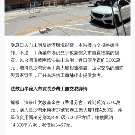
受息口去向未明及經濟環境影響，本港樓市交投略嫌淡
靜。不過，工商舖市場仍見宗教團體入市自置物業的個
案。以台灣佛教團體法鼓山為例，近日便斥資約5,000萬
元，增持長沙灣安泰工業大廈相連樓層。這宗交易的細節
與買家背景，正好為評估工商舖後市提供參考。
法鼓山半億入市買長沙灣工廈交易詳情
據報，法鼓山文教基金會（香港分會）近期斥資5,000萬
元，購入長沙灣永康街27號安泰工業大廈1樓A及B室。兩
單位實用面積分別為8,300及6,000平方呎，總樓面約
14,300平方呎，呎價約3,497元。