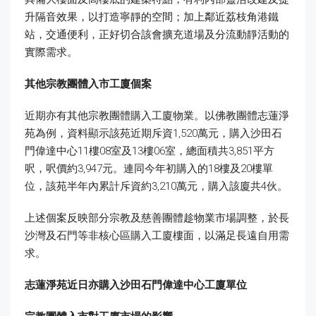
升隔音效果，以打造寧靜的空間；加上鄰近荔枝角港鐵
站，交通便利，正好切合該會擴充道場及分流動靜活動的
實際需求。
其他宗教團體入市工廈個案
近期亦有其他宗教團體購入工廈物業。以佛教團體志蓮淨
苑為例，資料顯示該苑近期斥資1,520萬元，購入沙田石
門偉達中心11樓08室及13樓06室，總面積共3,851平方
呎，呎價約3,947元。連同今年初購入的18樓及20樓單
位，該苑半年內累計斥資約3,210萬元，購入該廈共4伙。
上述個案反映部分宗教及慈善團體趁物業市場調整，於長
沙灣及石門等非核心區購入工廈樓面，以滿足長遠自用需
求。
志蓮淨苑近日亦購入沙田石門偉達中心工廈單位