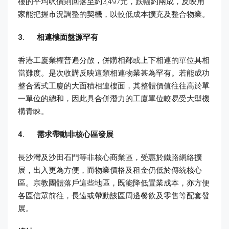
樓的平均呎價則回落至約3,497元，跌幅約兩成，反映用
家能把握市況調整的契機，以較低成本擴充及整合物業。
3.
相連樓面盤源罕有
香港工廈業權普遍分散，併購相鄰或上下相連的單位具相
當難度。是次收購反映這類相連物業甚為罕有。若能成功
整合舊式工廈的大面積相連樓面，其整體價值往往高於單
一單位的總和，因此具合併潛力的工廈單位較易受大型機
構青睞。
4.
需求帶動非核心區發展
長沙灣及沙田石門等非核心商業區，受惠於鐵路網絡擴
展，出入更為方便，而物業價格及租金仍低於傳統核心
區。宗教團體落戶這些地區，既能降低置業成本，亦方便
各區信眾前往，長遠或帶動該區周邊餐飲及零售等配套發
展。