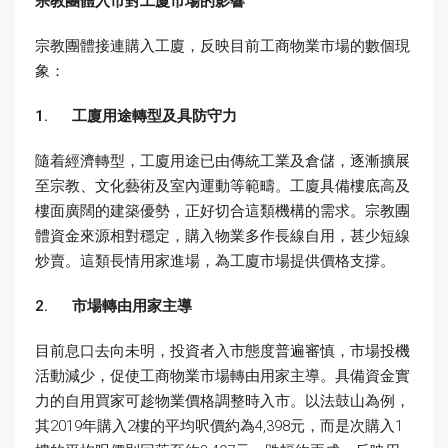
宗教團體入市對工廈市場的影響
宗教團體接連購入工廈，反映目前工商物業市場的數個現
象：
1.
工廈用途轉型及具防守力
隨着經濟轉型，工廈用途已由傳統工業及倉儲，逐漸擴展
至宗教、文化藝術及室內運動等範疇。工廈具備樓底高及
樓面廣闊的建築優勢，正好切合這類機構的需求。宗教團
體資金來源相對穩定，購入物業多作長線自用，甚少短線
炒賣。這類長情用家進場，為工廈市場提供價格支撐。
2.
市場轉由用家主導
目前息口去向未明，投資者入市態度普遍審慎，市場投機
活動減少，促使工商物業市場轉由用家主導。具備資金實
力的自用買家可趁物業價格調整時入市。以法鼓山為例，
其2019年購入2樓的平均呎價約為4,398元，而是次購入1