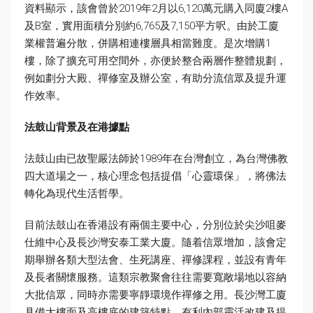
資料顯示，該會曾於2019年2月以6,120萬元購入同廈2樓A
及B室，實用面積分別約6,765及7,150平方呎。由於工廈
業權普遍分散，併購相連樓層具相當難度。是次增購1
樓，除了擴充可用空間外，亦便於整合兩層作整體規劃，
例如劃分大殿、禪修室及辦公室，有助分流信眾及提升運
作效率。
法鼓山背景及在港據點
法鼓山由已故聖嚴法師於1989年在台灣創立，為台灣佛教
四大道場之一，核心理念包括提倡「心靈環保」，將佛法
轉化為現代生活哲學。
目前法鼓山在香港設有兩個主要中心，分別位於尖沙咀麥
仕維中心及長沙灣安泰工業大廈。隨着信眾增加，該會定
期舉辦各類大型法會、生死講座、禪修課程，並設有青年
及長者關懷服務。這類宗教聚會往往需要寬敞場地以容納
大批信眾，同時亦需要寧靜環境作禪修之用。長沙灣工廈
具備大樓面及高樓底的建築特點，有利內部靈活改建及提