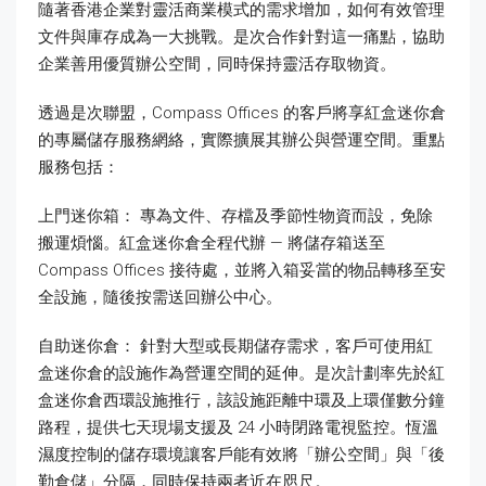
隨著香港企業對靈活商業模式的需求增加，如何有效管理
文件與庫存成為一大挑戰。是次合作針對這一痛點，協助
企業善用優質辦公空間，同時保持靈活存取物資。
透過是次聯盟，Compass Offices 的客戶將享紅盒迷你倉
的專屬儲存服務網絡，實際擴展其辦公與營運空間。重點
服務包括：
上門迷你箱： 專為文件、存檔及季節性物資而設，免除
搬運煩惱。紅盒迷你倉全程代辦 — 將儲存箱送至
Compass Offices 接待處，並將入箱妥當的物品轉移至安
全設施，隨後按需送回辦公中心。
自助迷你倉： 針對大型或長期儲存需求，客戶可使用紅
盒迷你倉的設施作為營運空間的延伸。是次計劃率先於紅
盒迷你倉西環設施推行，該設施距離中環及上環僅數分鐘
路程，提供七天現場支援及 24 小時閉路電視監控。恆溫
濕度控制的儲存環境讓客戶能有效將「辦公空間」與「後
勤倉儲」分隔，同時保持兩者近在咫尺。