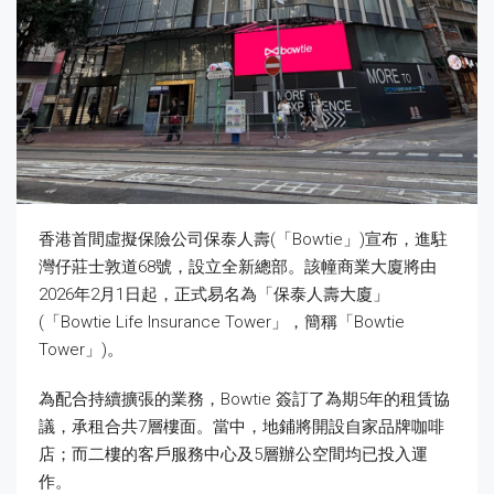
香港首間虛擬保險公司保泰人壽(「Bowtie」)宣布，進駐
灣仔莊士敦道68號，設立全新總部。該幢商業大廈將由
2026年2月1日起，正式易名為「保泰人壽大廈」
(「Bowtie Life Insurance Tower」，簡稱「Bowtie
Tower」)。
為配合持續擴張的業務，Bowtie 簽訂了為期5年的租賃協
議，承租合共7層樓面。當中，地鋪將開設自家品牌咖啡
店；而二樓的客戶服務中心及5層辦公空間均已投入運
作。