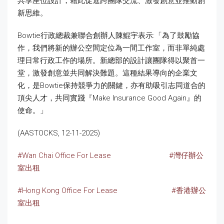
共享座位設計，藉此促進跨團隊交流、激發創意並推動創
新思維。
Bowtie行政總裁兼聯合創辦人陳鯤宇表示:「為了鼓勵協
作，我們將新的辦公空間定位為一間工作室，而非單純處
理日常行政工作的場所。新總部的設計讓團隊得以聚首一
堂，激發創意並共同解決難題。這種結果導向的企業文
化，是Bowtie保持競爭力的關鍵，亦有助吸引志同道合的
頂尖人才，共同實踐『Make Insurance Good Again』的
使命。」
(AASTOCKS, 12-11-2025)
#Wan Chai Office For Lease
#灣仔辦公
室出租
#Hong Kong Office For Lease
#香港辦公
室出租