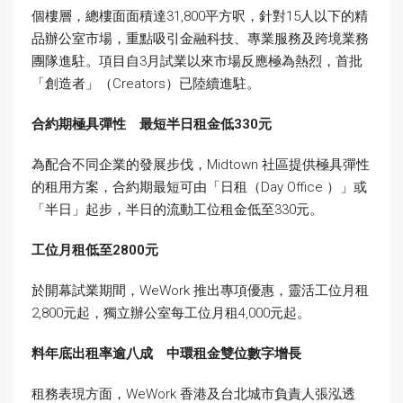
個樓層，總樓面面積達31,800平方呎，針對15人以下的精
品辦公室市場，重點吸引金融科技、專業服務及跨境業務
團隊進駐。項目自3月試業以來市場反應極為熱烈，首批
「創造者」（Creators）已陸續進駐。
合約期極具彈性 最短半日租金低
330
元
為配合不同企業的發展步伐，Midtown 社區提供極具彈性
的租用方案，合約期最短可由「日租（Day Office ）」或
「半日」起步，半日的流動工位租金低至330元。
工位月租低至
2800
元
於開幕試業期間，WeWork 推出專項優惠，靈活工位月租
2,800元起，獨立辦公室每工位月租4,000元起。
料年底出租率逾八成 中環租金雙位數字增長
租務表現方面，WeWork 香港及台北城市負責人張泓透