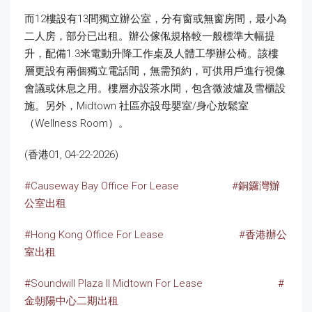
而12樓設有13間獨立辦公室，分有窗或無窗房間，最小為
二人房，部分已出租。辦公傢俬規格較一般標準大幅提
升，配備1.3米電動升降工作桌及人體工學辦公椅。該樓
層更設有兩個獨立電話間，無需預約，可供用戶進行視像
會議或休息之用。樓層亦設茶水間，包含微波爐及雪櫃設
施。另外，Midtown 社區亦設母嬰室/身心放鬆室
（Wellness Room）。
(香港01, 04-22-2026)
#Causeway Bay Office For Lease
#銅鑼灣辦
公室出租
#Hong Kong Office For Lease
#香港辦公
室出租
#Soundwill Plaza II Midtown For Lease
#
金朝陽中心二期出租