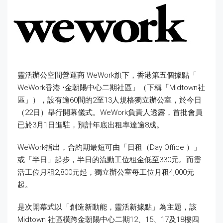
靈活辦公空間營運商 WeWork旗下，香港第五個據點「
WeWork香港 •金朝陽中心二期社區」（下稱「Midtown社
區」），設有逾60間的2至13人規格獨立辦公室，於今日
（22日）舉行開幕儀式。WeWork負責人透露，首批會員
已於3月1日進駐，預計年底出租率達逾8成。
WeWork指出，合約期最短可由「日租（Day Office ）」
或「半日」起步，半日的流動工位租金低至330元。而靈
活工位月租2,800元起，獨立辦公室每工位月租4,000元
起。
是次開幕式以「創造新動能，靈活新據點」為主題，該
Midtown 社區橫跨金朝陽中心二期12、15、17及18樓四