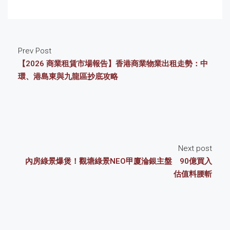
Prev Post
【2026 商業租賃市場報告】香港商業物業出租走勢：中
環、港島東與九龍區抄底攻略
Next post
內房綠景爆煲！觀塘綠景NEO甲廈淪銀主盤 90億買入
估值料腰斬