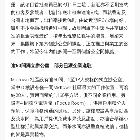
露，該項目首批會員已於3月1日進駐，新近亦不乏剛簽約
的租客及參觀者，預計年底出租率達逾8成。而就香港及
台灣市場而言，出租率接近9成。由於近期IPO市場向好，
吸引不少金融機構進駐中環，故集團旗下中環區共享辦公
室的租金表現最好，按年出現雙位數字的增長。展望未
來，集團旗下第六個辦公空間據點，正在推進與業主的簽
約工作，希望今年內能多開一至兩個辦公空間據點。
逾
60
間獨立辦公室 部分已獲企業進駐
Midtown 社區設有逾60間、2至13人規格的獨立辦公室。
當中15樓設有僅一間Midtown 社區最大的工作位置，可容
納38人，實用面積約1,160平方呎，供不同企業租用。另
設有4 間獨立電話間（Focus Room），供用戶用積分去
預約，保障商務溝通的隱私。另外，該樓層設共享活動區
及茶水間，為用戶提供免費水果茶及甜點，亦適合舉辦小
型社群活動與業界交流。而茶水間亦設垂直植物牆，種植
的皆是真實植物。