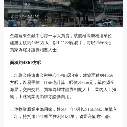
金鐘遠東金融中心錄一宗大買賣，該廈極高層相連單位，
建築面積約4359方呎，以1.1188億易手，每呎25668元，
買家為耀才證券相關人士。
面積約
4359
方呎
上址為金鐘遠東金融中心47樓3及4室，建築面積約4359
方呎，以易手價1.1188億計算，呎價25668元，單位望全
海景，交吉交易，買家為耀才證券相關人士，業內人士預
期，上述物業將由耀才證券自用。
上述物業原業主為用家，於2011年9月以3166.8805萬購入
上址，持貨逾14年帳面獲利8021萬，物業升值逾2.5倍。