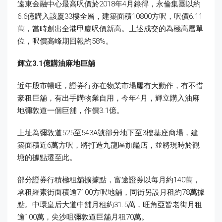
遠東金融中心最高呎價於2018年4月錄得，永倫集團以約
6.6億購入該廈33樓全層，建築面積10800方呎，呎價6.11
萬，當時創出全港甲廈呎價新高。上述成交的為極高層單
位，呎價高峰期回報約58%。
輝立
3.1
億購油麻地巨舖
近年股市暢旺，證券行亦在物業市場屢有大動作，有不惜
豪租巨舖，有出手購物業自用，今年4月，輝立購入油麻
地彌敦道一個巨舖，作價3.1億。
上址為彌敦道525至543A號部分地下至3樓基座商場，建
築面積近6萬方呎，將打造九龍區旗艦店，並將現時於觀
塘的據點遷至此。
部分證券行積極租舖擴據點，富途證券以每月約140萬，
承租羅素街面積逾7100方呎地舖，同街另設月租約78萬據
點。中環皇后大道中舖月租約31.5萬，旺角亞皆老街月租
逾100萬，尖沙咀彌敦道巨舖月租70萬。