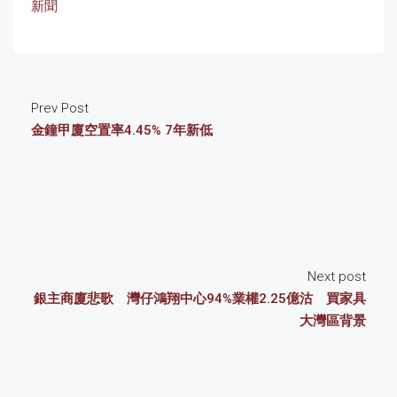
新聞
Prev Post
金鐘甲廈空置率4.45% 7年新低
Next post
銀主商廈悲歌 灣仔鴻翔中心94%業權2.25億沽 買家具
大灣區背景