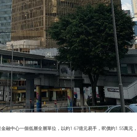
融中心一個低層全層單位，以約1.67億元易手，呎價約1.55萬元