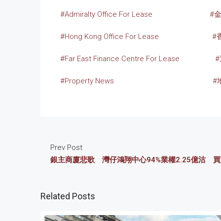
#Admiralty Office For Lease
#
#Hong Kong Office For Lease
#
#Far East Finance Centre For Lease
#Property News
#
Prev Post
銀主商廈悲歌 灣仔鴻翔中心94%業權2.25億沽 
Related Posts