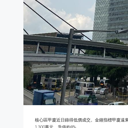
核心區甲廈近日錄得低價成交。金鐘指標甲廈遠東金
1,300萬元，升值約8%。