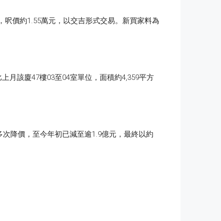
，呎價約1.55萬元，以交吉形式交易。新買家料為
廈47樓03至04室單位，面積約4,359平方
後多次降價，至今年初已減至逾1.9億元，最終以約