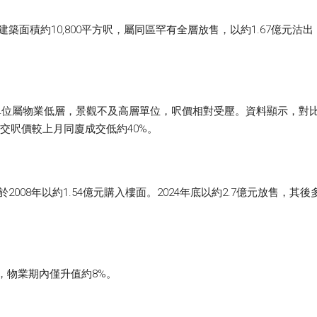
面積約10,800平方呎，屬同區罕有全層放售，以約1.67億元沽出
。
位屬物業低層，景觀不及高層單位，呎價相對受壓。資料顯示，對比上月該
新成交呎價較上月同廈成交低約40%。
008年以約1.54億元購入樓面。2024年底以約2.7億元放售，其
元，物業期內僅升值約8%。