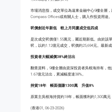
市場消息指，成交單位為遠東金融中心9樓全層，建築
Compass Offices或有關人士，購入作投資用途
呎價創近年新低 較上月同廈成交低四成
是次成交呎價僅1.55萬元，屬近期新低。由於該單
呎，以約1.12億元成交，呎價約25,694元。最
投資者大幅減價38%
終沽出
翻查資料，9樓全層由資深投資者吳根海持有，他於2
1.67億元沽出，累減幅度達38%。
持貨18
年 帳面僅賺1300
萬 升值8%
原業主吳根海持貨約18年，帳面獲利約1,300萬
(香港01, 06-23-2026)