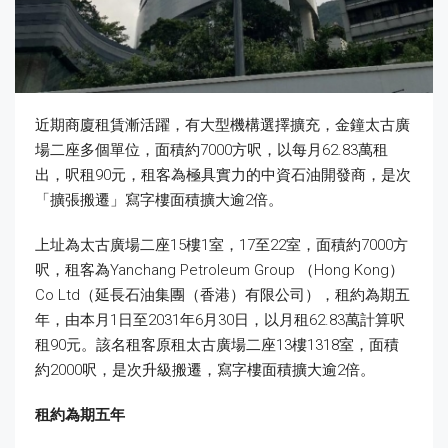
近期商廈租賃漸活躍，有大型機構選擇擴充，金鐘太古廣
場二座多個單位，面積約7000方呎，以每月62.83萬租
出，呎租90元，租客為極具實力的中資石油開發商，是次
「擴張搬遷」寫字樓面積擴大逾2倍。
上址為太古廣場二座15樓1室，17至22室，面積約7000方
呎，租客為Yanchang Petroleum Group （Hong Kong）
Co Ltd（延長石油集團（香港）有限公司），租約為期五
年，由本月1日至2031年6月30日，以月租62.83萬計算呎
租90元。該名租客原租太古廣場二座13樓1318室，面積
約2000呎，是次升級搬遷，寫字樓面積擴大逾2倍。
租約為期五年