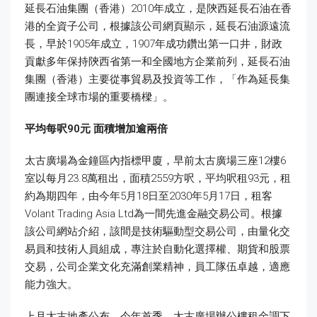
延長石油集團（香港）2010年成立，是陝西延長石油在香
港的全資子公司，根據該公司網頁顯示，延長石油源遠流
長，早於1905年成立，1907年成功鑽出第一口井，財政
貢獻多年保持陝西省第一和全國地方企業前列，延長石油
集團（香港）主要從事貿易及投資等工作，「作為延長集
團連接全球市場的重要橋樑」。
平均每呎90
元
面積增加逾兩倍
太古廣場為金鐘區內指標甲廈，早前太古廣場三座12樓6
室以每月23.8萬租出，面積2559方呎，平均呎租93元，租
約為期四年，由今年5月18日至2030年5月17日，租客
Volant Trading Asia Ltd為一間先進金融交易公司。根據
該公司網站介紹，該間是技術驅動型交易公司，由量化交
易員和技術人員組成，專注於自動化選擇權、期貨和股票
交易，公司企業文化充滿創業精神，員工隊伍卓越，適應
能力強大。
上月太古地產公布，今年首季，太古廣場辦公樓租金調下