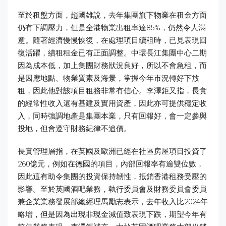
至於租盤方面，趙國雄說，去年集團旗下物業在租金方面
仍有下調壓力，但是全港物業出租率達85%，仍然令人滿
意。隨著經濟慢慢恢復，在處理項目續租時，已見表現回
復活躍，續租租金已有正面調整。中環長江集團中心二期
因為成本低，加上集團財務狀況良好，所以不會急租，而
是因應地點、物業質素及海景，掌握今年市況轉好下放
租，因此他對該項目租務非常有信心。李澤鉅又指，長實
的經常性收入還有基建及實用資產，因此亦可提供穩定收
入，同時強調地產是集團本業，只有回報好，會一定參與
投地，但會遵守財務紀律不追價。
長實管理層指，在英國及歐洲已經在社區房屋項目投資了
260億元，例如在德國的項目，內部回報率有逾雙位數，
因此這有助令集團的投資保持韌性，抵銷香港租務受壓的
影響。至於英國酒吧業務，執行委員會及財務委員會委員
兼企業業務發展部總經理馬勵志表示，去年收入比2024年
略增，但是因為出現非現金減值致表現下跌，期望今年有