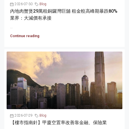
2026-07-30
Blog
內地肉蟹煲29萬租銅鑼灣巨舖 租金較高峰期暴跌80%
業界：大減價有承接
...
Continue reading
2026-07-29
Blog
【樓市指南針】甲廈空置率改善靠金融、保險業