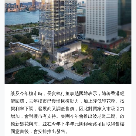
談及今年樓市時，長實執行董事趙國雄表示，隨著香港經
濟回穩，去年樓市已慢慢恢復動力，加上降低印花稅、按
揭利率下調，發展商又調低售價，因此對買家入市吸引力
增加，會對樓市有支持。集團今年會推出波老道二期、啟
德新盤花與海、並在今年下半年元朗錦泰路項目取得售樓
同意書後，會安排推出發售。