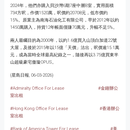
2024年，他們亦購入貝沙灣6期7座中層B室，實用面積
734方呎，作價1520萬，呎價約20708元，低市價約
15%。原業主為南海石油化工有限公司，早於2012年以約
1450萬購入，持貨12年帳面僅賺70萬元，升幅不足5%。
兩人最矚目的為2000年，以約1.6億買入山頂白加道22號
大屋，及後於2015年以15億「天價」沽出，呎價逾15.1萬
元，成為當時全球最高紀錄之一，隨後再以3.75億買東半
山超級豪宅傲璇OPUS。
(星島日報, 06-03-2026)
#Admiralty Office For Lease
#金鐘辦公
室出租
#Hong Kong Office For Lease
#香港辦公
室出租
#Bank of America Tower
For Lease
#美