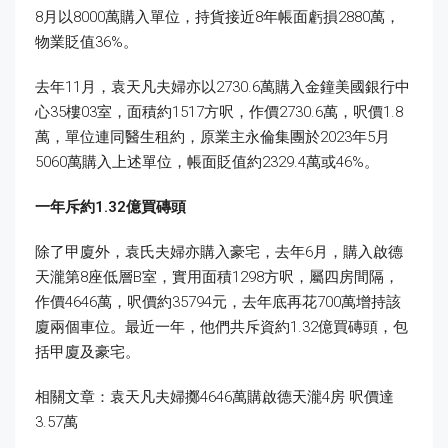
8月以8000萬購入單位，持貨接近8年帳面虧損2880萬，
物業貶值36%。
去年11月，袁天凡夫婦亦以2730.6萬購入金鐘美國銀行中
心35樓03室，面積約1517方呎，作價2730.6萬，呎價1.8
萬，單位連同醫生租約，原業主永倫集團於2023年5月
5060萬購入上述單位，帳面貶值約2329.4萬或46%。
一年斥約1.32
億買磚頭
除了甲廈外，袁氏夫婦亦購入豪宅，去年6月，購入啟德
天瀧第8座低層B室，實用面積1298方呎，屬四房間隔，
作價4646萬，呎價約35794元，去年底再花700萬增持該
廈兩個車位。最近一年，他們共斥資約1.32億買磚頭，包
括甲廈及豪宅。
相關文章：袁天凡夫婦擲4646萬購啟德天瀧4房 呎價達
3.57萬