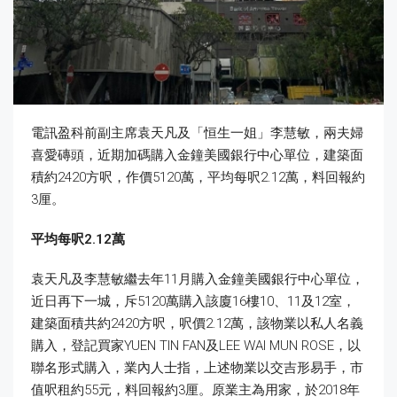
電訊盈科前副主席袁天凡及「恒生一姐」李慧敏，兩夫婦
喜愛磚頭，近期加碼購入金鐘美國銀行中心單位，建築面
積約2420方呎，作價5120萬，平均每呎2.12萬，料回報約
3厘。
平均每呎2.12
萬
袁天凡及李慧敏繼去年11月購入金鐘美國銀行中心單位，
近日再下一城，斥5120萬購入該廈16樓10、11及12室，
建築面積共約2420方呎，呎價2.12萬，該物業以私人名義
購入，登記買家YUEN TIN FAN及LEE WAI MUN ROSE，以
聯名形式購入，業內人士指，上述物業以交吉形易手，市
值呎租約55元，料回報約3厘。原業主為用家，於2018年