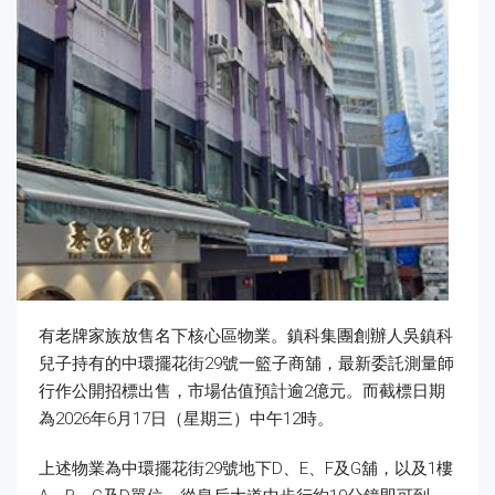
有老牌家族放售名下核心區物業。鎮科集團創辦人吳鎮科
兒子持有的中環擺花街29號一籃子商舖，最新委託測量師
行作公開招標出售，市場估值預計逾2億元。而截標日期
為2026年6月17日（星期三）中午12時。
上述物業為中環擺花街29號地下D、E、F及G舖，以及1樓