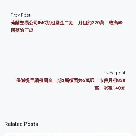
Prev Post
荷蘭交易公司IMC預租國金二期 月租約220萬 較高峰
回落逾三成
Next post
保誠提早續租國金一期3層樓面共6萬呎 市傳月租830
萬、呎租140元
Related Posts