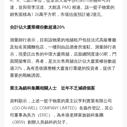
A、B、C及D單位，從皇后大道中步行約10分鐘即可到
達，並與荷李活道、大館及 PMQ 相連。該一籃子物業的
銷售面積為1.26萬平方呎，市場估值預計逾2億元。
合計佔大廈業權份數超過20%
測量師行表示，目前該物業的地舖租戶包括法式高級餐廳
及知名英國麵包店，一樓則由品酒會所進駐。測量師行表
示，現委託出售的中環大廈商舖，店面總闊度達65呎，門
面開揚奪目。再者，是次出售商舖合計佔大廈業權份數超
過20%，為有意收購整幢大廈進行重建的投資者，提供了
重要的戰略誘因。
業主為鎮科集團相關人士 近年不乏減磅個案
資料顯示，上述一籃子物業的業主以亨利實業有限公司
（GO-ON-WELL COMPANY LIMITED）名義作登記，其公
司董事為吳力（ERIC），為本港老牌家族鎮科集團
（0859）創辦人吳鎮科的兒子。