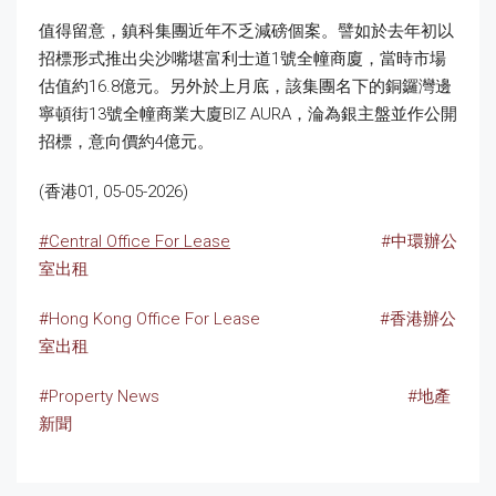
值得留意，鎮科集團近年不乏減磅個案。譬如於去年初以
招標形式推出尖沙嘴堪富利士道1號全幢商廈，當時市場
估值約16.8億元。另外於上月底，該集團名下的銅鑼灣邊
寧頓街13號全幢商業大廈BIZ AURA，淪為銀主盤並作公開
招標，意向價約4億元。
(香港01, 05-05-2026)
#Central Office For Lease
#中環辦公
室出租
#Hong Kong Office For Lease
#香港辦公
室出租
#Property News
#地產
新聞