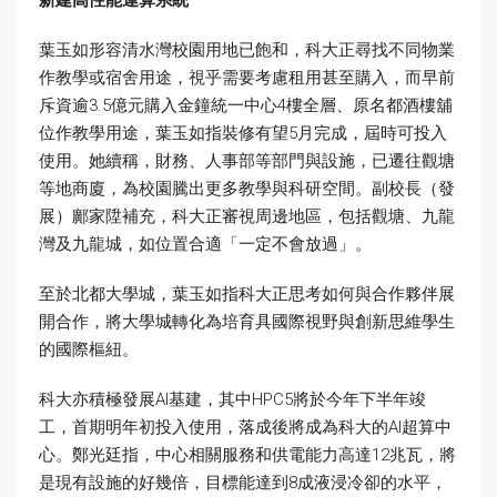
葉玉如形容清水灣校園用地已飽和，科大正尋找不同物業
作教學或宿舍用途，視乎需要考慮租用甚至購入，而早前
斥資逾3.5億元購入金鐘統一中心4樓全層、原名都酒樓舖
位作教學用途，葉玉如指裝修有望5月完成，屆時可投入
使用。她續稱，財務、人事部等部門與設施，已遷往觀塘
等地商廈，為校園騰出更多教學與科研空間。副校長（發
展）鄺家陞補充，科大正審視周邊地區，包括觀塘、九龍
灣及九龍城，如位置合適「一定不會放過」。
至於北都大學城，葉玉如指科大正思考如何與合作夥伴展
開合作，將大學城轉化為培育具國際視野與創新思維學生
的國際樞紐。
科大亦積極發展AI基建，其中HPC5將於今年下半年竣
工，首期明年初投入使用，落成後將成為科大的AI超算中
心。鄭光廷指，中心相關服務和供電能力高達12兆瓦，將
是現有設施的好幾倍，目標能達到8成液浸冷卻的水平，