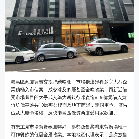
港島區商廈買賣交投持續暢旺，市場接連錄得多宗大型企
業積極入市個案，成交涉及多層甚至全幢物業，而新近備
受市場矚目的大手成交為大新銀行斥資逾8.38億元購入黃
竹坑偉華匯共10層辦公樓面及地下商舖，連同車位、廣告
位及大廈命名權，反映港島區優質商廈受用家歡迎。
有業主見市場買賣氛圍轉好，趁勢放售柴灣東貿廣場唯一
可作餐飲的低層全層物業。本地地產代理表示，是次放售