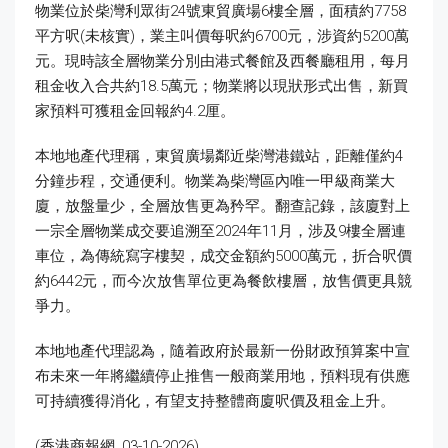
物業位於柴灣利眾街24號東貿廣場6樓全層，面積約7758
平方呎(未核實)，業主叫價每呎約6700元，涉資約5200萬
元。現時該全層物業分別由港式餐館及西餐廳租用，每月
租金收入合共約18.5萬元；物業將以現狀形式出售，新買
家預料可獲租金回報約4.2厘。
本地地產代理稱，東貿廣場鄰近柴灣港鐵站，距離僅約4
分鐘步程，交通便利。物業為柴灣區內唯一甲級商業大
廈，放盤量少，全層放售更為矜罕。翻查記錄，該廈對上
一宗全層物業成交要追溯至2024年11月，涉及9樓全層連
車位，為傳統寫字樓契，成交金額約5000萬元，折合呎價
約6442元，而今次放售單位更為餐飲樓層，放售價更具競
爭力。
本地地產代理認為，隨着政府於最新一份財政預算案中宣
布未來一年將繼續停止推售一般商業用地，預料現有供應
可持續獲得消化，有望支持整體商廈呎價及租金上升。
(香港商報網, 03-10-2026)