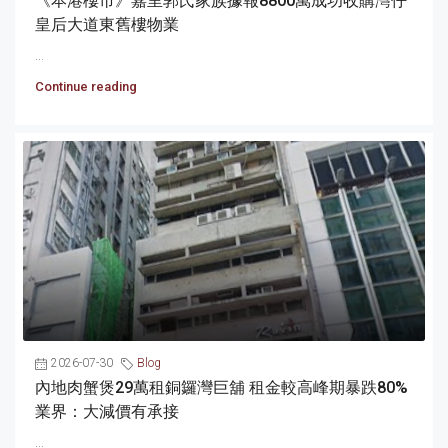
《本港樓市》嘉里郭氏家族據報8800萬成功收購灣仔
皇后大道東舊樓物業
...
Continue reading
2026-07-30
Blog
內地肉蟹煲29萬租銅鑼灣巨舖 租金較高峰期暴跌80%
業界：大減價有承接
...