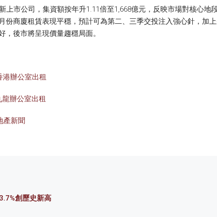
新上市公司，集資額按年升1.11倍至1,668億元，反映市場對核
5月份商廈租賃表現平穩，預計可為第二、三季交投注入強心針，加
好，後市將呈現價量趨穩局面。
香港辦公室出租
九龍辦公室出租
地產新聞
.7%創歷史新高