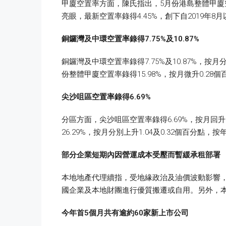
甲廈空置率方面，陳氏指出，5月份港島整體甲廈空
亮眼，最新空置率錄得4.45%，創下自2019年8
銅鑼灣及中環空置率錄得7.75%
及10.87%
銅鑼灣及中環空置率錄得7.75%及10.87%，按
份整體甲廈空置率錄得15.98%，按月微升0.28
尖沙咀區空置率錄得6.69%
分區方面，尖沙咀區空置率錄得6.69%，按月回升
26.29%，按月分別上升1.04及0.32個百分點，按
部分企業短期內因營運成本受壓而暫緩承租部署
本地地產代理續指，受地緣政治及油價波動影響
國企業及本地財團進行優質搬遷或自用。另外，本
今年首5
個月共有逾約60
家新上市公司