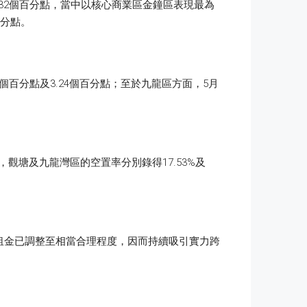
2.32個百分點，當中以核心商業區金鐘區表現最為
百分點。
31個百分點及3.24個百分點；至於九龍區方面，5月
，觀塘及九龍灣區的空置率分別錄得17.53%及
租金已調整至相當合理程度，因而持續吸引實力跨