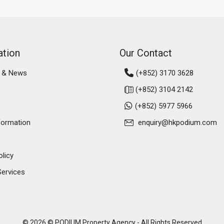
ation
Our Contact
 & News
(+852) 3170 3628
(+852) 3104 2142
(+852) 5977 5966
formation
enquiry@hkpodium.com
olicy
Services
© 2026 © PODIUM Property Agency - All Rights Reserved