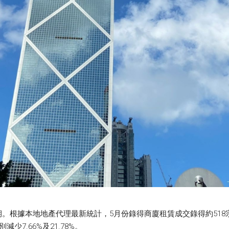
根據本地地產代理最新統計，5月份錄得商廈租賃成交錄得約518宗，按
7.66%及21.78%。