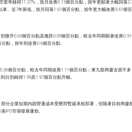
置率錄得11.27%，按月改善0.13個百分點，按年更顯著大幅回落
月以來、近7年新低，按月回落1.61個百分點，按年更大幅改善3.61個
月分別微升0.69個百分點及微跌0.09個百分點，較去年同期顯著改善0.
個百分點，按年則改善0.6個百分點。
0.26個百分點，較去年同期改善1.11個百分點；東九龍商廈去貨不多
年則分別錄得1.99及1.97個百分點升幅。
，部分企業短期內因營運成本受壓而暫緩承租部署，但隨著目前商廈
港IPO市場發展蓬勃。