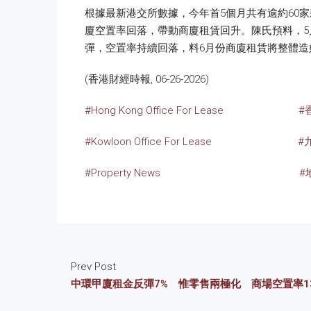
根據最新港交所數據，今年首5個月共有逾約60家
廈空置率回落，帶動商廈租賃回升。陳氏預料，
彈，空置率持續回落，料6月份商廈租賃將整體造
(香港財經時報, 06-26-2026)
#Hong Kong Office For Lease
#
#Kowloon Office For Lease
#
#Property News
#
Prev Post
中環甲廈租金反彈7% 惟零售兩極化 商場空置率13