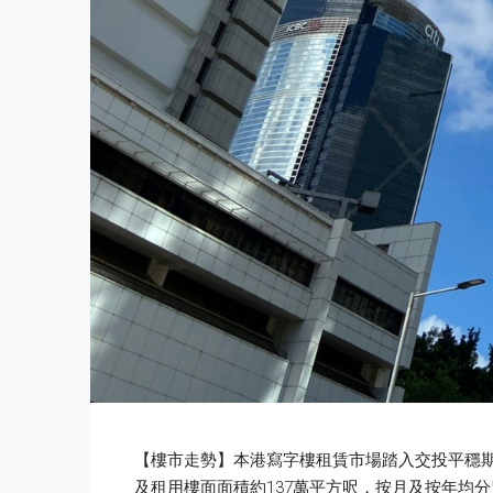
【樓市走勢】本港寫字樓租賃市場踏入交投平穩期。
及租用樓面面積約137萬平方呎，按月及按年均分別減少