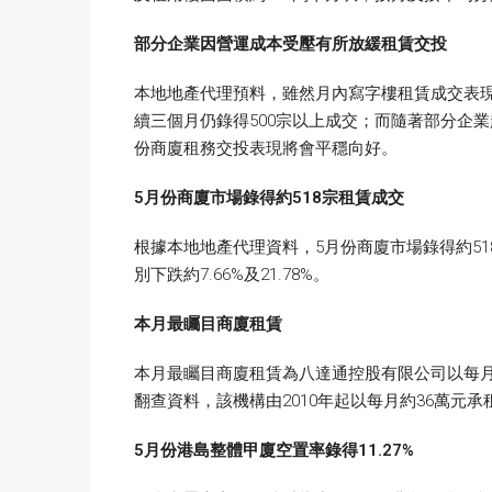
部分企業因營運成本受壓有所放緩租賃交投
本地地產代理預料，雖然月內寫字樓租賃成交表
續三個月仍錄得500宗以上成交；而隨著部分企
份商廈租務交投表現將會平穩向好。
5
月份商廈市場錄得約518
宗租賃成交
根據本地地產代理資料，5月份商廈市場錄得約518
別下跌約7.66%及21.78%。
本月最矚目商廈租賃
本月最矚目商廈租賃為八達通控股有限公司以每月約105
翻查資料，該機構由2010年起以每月約36萬元承
5
月份港島整體甲廈空置率錄得11.27%