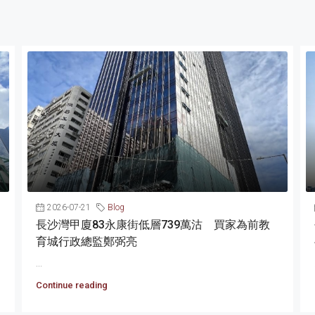
2026-07-21
Blog
長沙灣甲廈83永康街低層739萬沽 買家為前教
育城行政總監鄭弼亮
...
Continue reading