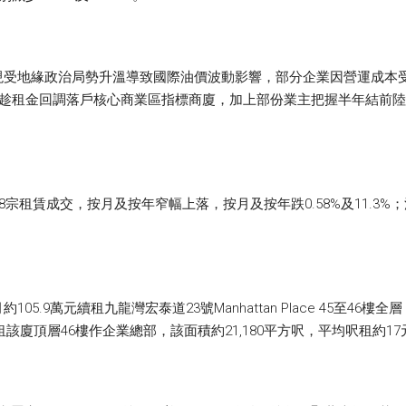
現受地緣政治局勢升溫導致國際油價波動影響，部分企業因營運成本
業趁租金回調落戶核心商業區指標商廈，加上部份業主把握半年結前
宗租賃成交，按月及按年窄幅上落，按月及按年跌0.58%及11.3%
.9萬元續租九龍灣宏泰道23號Manhattan Place 45至46樓全
租該廈頂層46樓作企業總部，該面積約21,180平方呎，平均呎租約