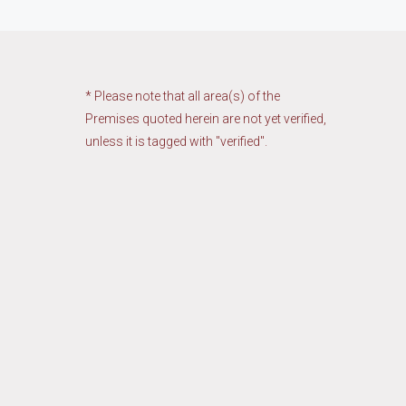
* Please note that all area(s) of the
Premises quoted herein are not yet verified,
unless it is tagged with "verified".