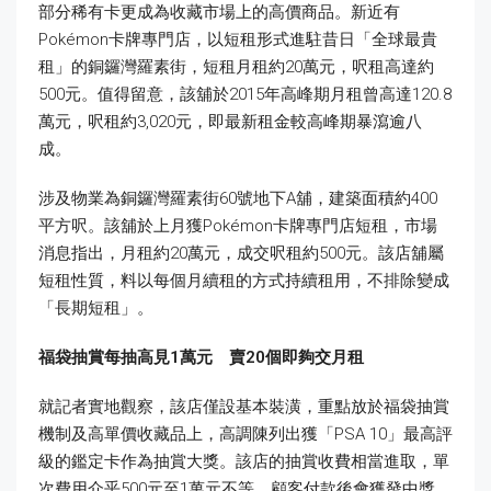
部分稀有卡更成為收藏市場上的高價商品。新近有
Pokémon卡牌專門店，以短租形式進駐昔日「全球最貴
租」的銅鑼灣羅素街，短租月租約20萬元，呎租高達約
500元。值得留意，該舖於2015年高峰期月租曾高達120.8
萬元，呎租約3,020元，即最新租金較高峰期暴瀉逾八
成。
涉及物業為銅鑼灣羅素街60號地下A舖，建築面積約400
平方呎。該舖於上月獲Pokémon卡牌專門店短租，市場
消息指出，月租約20萬元，成交呎租約500元。該店舖屬
短租性質，料以每個月續租的方式持續租用，不排除變成
「長期短租」。
福袋抽賞每抽高見1
萬元 賣20
個即
夠
交月租
就記者實地觀察，該店僅設基本裝潢，重點放於福袋抽賞
機制及高單價收藏品上，高調陳列出獲「PSA 10」最高評
級的鑑定卡作為抽賞大獎。該店的抽賞收費相當進取，單
次費用介乎500元至1萬元不等。顧客付款後會獲發中獎