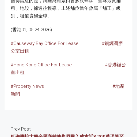
值得留意的是，銅鑼灣羅素街曾多次蟬聯「全球最貴舖
租」地段，據過往報導，上述舖位當年曾屬「舖王」級
別，租值貴絕全球。
(香港01, 05-24-2026)
#Causeway Bay Office For Lease
#銅鑼灣辦
公室出租
#Hong Kong Office For Lease
#香港辦公
室出租
#Property News
#地產
新聞
Prev Post
紅磡寶怡大廈全層商舖放售原購入成本近8,200萬現降至