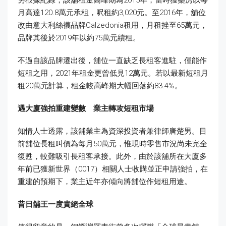
月高達120.8萬元承租，呎租約3,020元。至2016年，舖位
改由意大利絲襪品牌Calzedonia租用，月租挫至65萬元，
品牌其後於2019年以約75萬元續租。
不過自該品牌遷出後，舖位一直缺乏長租客進駐，僅能作
短租之用，2021年租金更曾低見12萬元。若以最新短租月
租20萬元計算，租金較高峰期大幅回落約83.4%。
遇大廈強拍重建變數 業主轉攻短租市場
知情人士透露，該舖業主為資深投資者兼律師唐楚男。目
前舖位長租叫價為每月50萬元，惟現時零售市況尚未完全
復甦，較難吸引長租客承接。此外，由於該舖所在大廈多
年前已獲新世界（0017）相關人士收購並正申請強拍，在
重建的預期下，業主近年亦傾向將舖位作短租用途。
昔日舖王一度貴絕全球