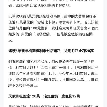
碼，憑此可向店家兌換相應的卡牌獎品。
以單次收費1萬元的頂級獎池為例，當中的大獎更包括市
值近15萬港元的「變裝比卡超」珍貴稀有卡牌。若以該舖
位目前月租約20萬元推算，意味店家每月僅需售出20個此
類索價1萬元的「頂級福袋」，便足以全數抵銷租金開
支。
連續6
年新年檔期獲利市封店短租 近期月租企穩20
萬
翻查該舖近期的租務狀況，舖位曾於去年底獲一間「長
情」利市封店以月租20萬元短租三個月，且該利市封店已
連續六年於新春期間短租上址。至今年三月利市封店遷出
後，舖位曾短暫租予一間時裝店，月租同為20萬元，惟進
駐不久後即告遷出。
天價月租曾達120
萬 淪短租舖一度低見12
萬
另根據紀錄，該舖租金高峰期為2015年，當時獲藥房以每