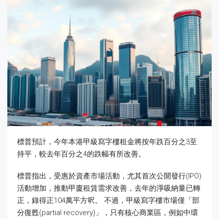
標普預計，今年本港甲級寫字樓租金將按年跌百分之3至
持平，較去年百分之4的跌幅有所改善。
標普指出，受惠於資產市場活動，尤其首次公開發行(IPO)
活動增加，推動甲廈租賃需求改善，去年的淨吸納量已轉
正，錄得正104萬平方呎。 不過，甲級寫字樓市場僅「部
分復甦(partial recovery)」，只有核心商業區，例如中環