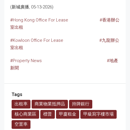
(新城廣播, 05-13-2026)
#Hong Kong Office For Lease
#香港辦公
室出租
#Kowloon Office For Lease
#九龍辦公
室出租
#Property News
#地產
新聞
Tags
出租率
商業物業抵押品
持牌銀行
核心商業區
標普
甲廈租金
甲級寫字樓市場
空置率