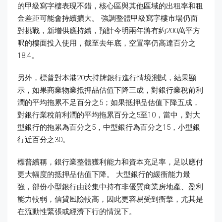
的甲級寫字樓表現不錯，核心區與其他區域的出租率和租
金差距可能會持續擴大。 強調整體甲級寫字樓市場仍面
對挑戰，新增供應持續，預計今明兩年將有約200萬平方
呎的樓面投入使用，截至去年底，空置率仍高達百分之
18.4。
另外，標普對本港20大持牌銀行進行情境測試，結果顯
示，如果商業物業抵押品估值下降三成，對銀行業稅前利
潤的平均拖累不足百分之5；如果抵押品估值下降五成，
對銀行業稅前利潤的平均拖累百分之5至10，當中，對大
型銀行的拖累為百分之5，中型銀行為百分之15，小型銀
行近百分之30。
標普續稱，銀行業整體獲利能力和資本充足率，足以應付
更大幅度的抵押品估值下降。 大型銀行的緩衝能力最
強，部份小型銀行由於集中持有非優質商業房地產、盈利
能力較弱，信貸風險較高，因此更容易受到衝擊，尤其是
在流動性緊張或經濟下行的情況下。