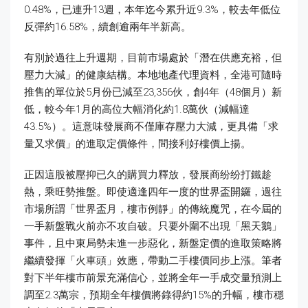
0.48%，已連升13週，本年迄今累升近9.3%，較去年低位
反彈約16.58%，續創逾兩年半新高。
有別於過往上升週期，目前市場處於「潛在供應充裕，但
壓力大減」的健康結構。本地地產代理資料，全港可隨時
推售的單位於5月份已減至23,356伙，創4年（48個月）新
低，較今年1月的高位大幅消化約1.8萬伙（減幅達
43.5%）。這意味發展商不僅庫存壓力大減，更具備「求
量又求價」的進取定價條件，間接利好樓價上揚。
正因這股被壓抑已久的購買力釋放，發展商纷纷打鐵趁
熱，乘旺勢推盤。即使適逢四年一度的世界盃開鑼，過往
市場所謂「世界盃月，樓市例靜」的傳統魔咒，在今屆的
一手新盤戰火前亦不攻自破。只要外圍不出現「黑天鵝」
事件，且中東局勢未進一步惡化，新盤定價的進取策略將
繼續發揮「火車頭」效應，帶動二手樓價同步上漲。筆者
對下半年樓市前景充滿信心，並將全年一手成交量預測上
調至2.3萬宗，預期全年樓價將錄得約15%的升幅，樓市穩