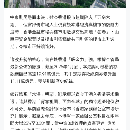
中東亂局懸而未決，雖令香港股市短期陷入「五窮六
絕」，但當部份市場人士仍質疑本港經濟與樓市的復甦力
度時，香港金融市場與樓市用數據交出亮麗「答卷」：由
巨額資金配置以及樓市剛需穩健共同引領的樓市上升週
期，令樓市正持續造好。
這波升勢的核心，首在於香港「吸金力」強。根據金管局
最新公佈的數據，截至2026年4月底，本港認可機構的存
款總額已高達19.91萬億元，其中定期存款總額亦攀升至
11.11萬億元，雙雙刷新歷史紀錄。
銀行體系「水浸」明顯，顯示環球資金正湧入香港尋求機
遇，這與香港「背靠祖國、面向全球」的獨特經濟地位密
不可分。早前國際會計師行發布《香港家族辦公室市場研
究》顯示，截至去年底，本港單一家族辦公室數目在兩年
間大增25%至3,384間，當中逾3成管理的資產更達1億美