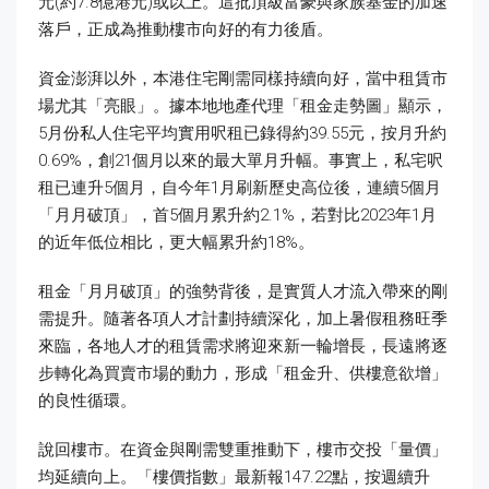
元(約7.8億港元)或以上。這批頂級富豪與家族基金的加速
落戶，正成為推動樓市向好的有力後盾。
資金澎湃以外，本港住宅剛需同樣持續向好，當中租賃市
場尤其「亮眼」。據本地地產代理「租金走勢圖」顯示，
5月份私人住宅平均實用呎租已錄得約39.55元，按月升約
0.69%，創21個月以來的最大單月升幅。事實上，私宅呎
租已連升5個月，自今年1月刷新歷史高位後，連續5個月
「月月破頂」，首5個月累升約2.1%，若對比2023年1月
的近年低位相比，更大幅累升約18%。
租金「月月破頂」的強勢背後，是實質人才流入帶來的剛
需提升。隨著各項人才計劃持續深化，加上暑假租務旺季
來臨，各地人才的租賃需求將迎來新一輪增長，長遠將逐
步轉化為買賣市場的動力，形成「租金升、供樓意欲增」
的良性循環。
說回樓市。在資金與剛需雙重推動下，樓市交投「量價」
均延續向上。「樓價指數」最新報147.22點，按週續升