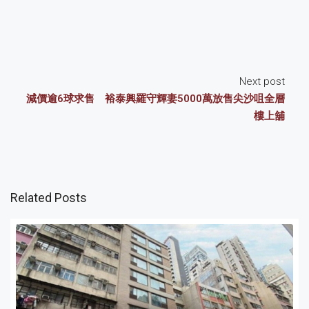
Next post
減價逾6球求售 裕泰興羅守輝妻5000萬放售尖沙咀全層
樓上舖
Related Posts