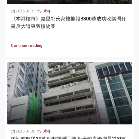
2026-07-31
Blog
《本港樓市》嘉里郭氏家族據報8800萬成功收購灣仔
皇后大道東舊樓物業
...
Continue reading
2026-07-30
Blog
內地肉蟹煲29萬租銅鑼灣巨舖 租金較高峰期暴跌80%