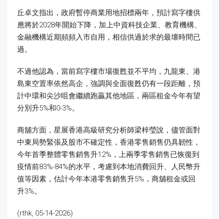
丘卓文指出，政府暫停商業用地招標兩年，預計寫字樓供
應將於2028年開始下降，加上中資科技企業、教育機構、
金融機構近期頻頻入市自用，相信供過於求的最壞時間已
過。
不過他認為，當前寫字樓市場復甦並不平均，九龍東、港
島東空置率依然高企，強調與全面復甦仍有一段距離，預
計中環和尖沙咀會繼續跑贏其他地區，兩區租金今年有望
分別升5%和0-3%。
商舖方面，星展香港高級研究分析師梁梓瑩說，儘管面對
中東局勢緊張及股市不確定性，香港零售銷售仍具韌性，
今年首季整體零售銷售升12%，上兩季零售銷售已恢復到
疫情前83%-84%的水平，考慮到本地消費回升、人民幣升
值等因素，估計今年本港零售銷售升5%，商舖租金或回
升3%。
(rthk, 05-14-2026)