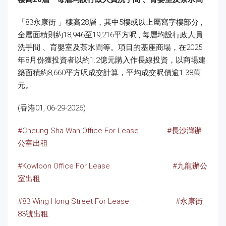
「83永康街 」樓高28層，其中5樓或以上屬寫字樓部分 ,
全層面積則約18,946至19,216平方呎 , 每層均設行政人員
洗手間 、育嬰室及茶水間等。項目的基座商場，在2025
年8月份獲投資者以約1.2億元購入作長線投資，以商場建
築面積約8,660平方呎成交計算，平均成交呎價逾1.38萬
元。
(香港01, 06-29-2026)
#Cheung Sha Wan Office For Lease
#長沙灣辦
公室出租
#Kowloon Office For Lease
#九龍辦公
室出租
#83 Wing Hong Street For Lease
#永康街
83號出租