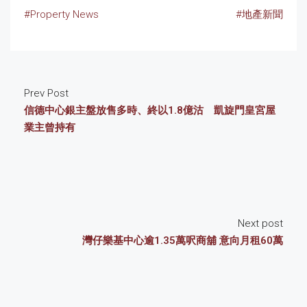
#Property News
#地產新聞
Prev Post
信德中心銀主盤放售多時、終以1.8億沽 凱旋門皇宮屋
業主曾持有
Next post
灣仔樂基中心逾1.35萬呎商舖 意向月租60萬