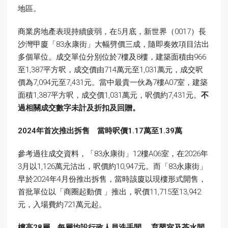
地區。
商業房地產表現持續疲弱，在5月底，新世界（0017）長
沙灣甲廈「83永康街」大幅劈價三成，隨即奏效項目沽出
多個單位。成交單位分別位於7樓及8樓，建築面積由966
至1,387平方呎，成交價由714萬元至1,031萬元，成交呎
價為7,094元至7,431元。當中最貴一伙為7樓A07室，建築
面積1,387平方呎，成交價1,031萬元，呎價約7,431元。
不
過相關成交數字未計及折扣及回贈。
2024
年首次推出拆售 當時呎價1.17
萬至1.39
萬
參考過往成交資料，「83永康街」12樓A06室，在2026年
3月以1,126萬元沽出，呎價約10,947元。而「83永康街」
早於2024年4月份推出拆售，當時該廈以現樓形式開售，
首批單位以「商圈起動價 」推出，呎價11,715至13,942
元，入場費約721萬元起。
樓高28
層 每層均設行政人員洗手間
、育嬰室及茶水間