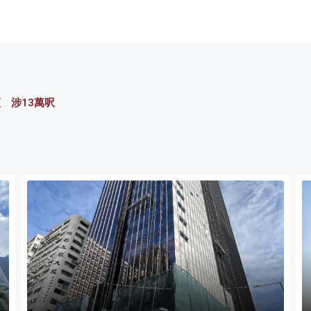
廈 涉13萬呎