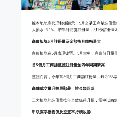
據本地地產代理數據顯示，5月全港工商舖註冊量錄
大插水43.1%。若單計商廈註冊量，5月份註冊量
商廈板塊5
月註冊量及金額按月跌幅最大
商廈板塊在5月表現疲弱。5月當中，商廈註冊量僅
首5
個月工商舖整體註冊量創四年同期新高
整體而言，今年首5個月工商舖註冊量共錄2,063宗
商舖成交量升幅最顯著 惟金額回落
三大板塊的註冊量按年全數錄得升幅，當中以商舖成
甲級寫字樓售價及空置率持續改善