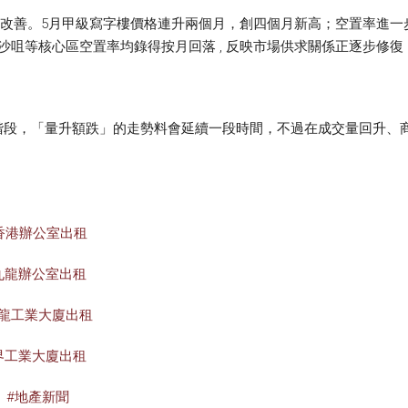
改善。5月甲級寫字樓價格連升兩個月，創四個月新高；空置率進一步回落
沙咀等核心區空置率均錄得按月回落 , 反映市場供求關係正逐步修
階段，「量升額跌」的走勢料會延續一段時間，不過在成交量回升、
香港辦公室出租
九龍辦公室出租
九龍工業大廈出租
界工業大廈出租
#地產新聞