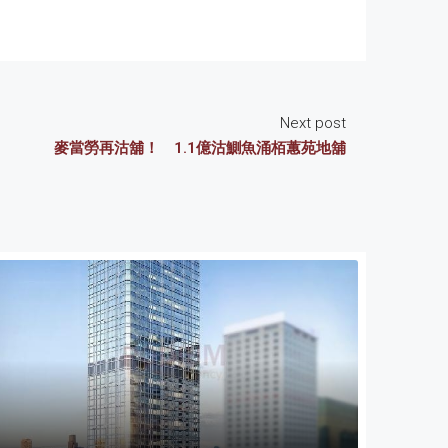
Next post
麥當勞再沽舖！ 1.1億沽鰂魚涌栢蕙苑地舖