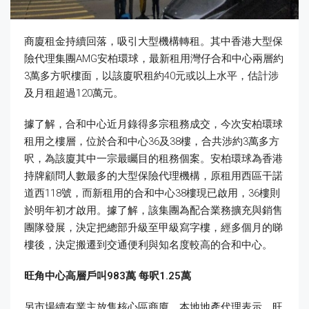
商廈租金持續回落，吸引大型機構轉租。其中香港大型保
險代理集團AMG安柏環球，最新租用灣仔合和中心兩層約
3萬多方呎樓面，以該廈呎租約40元或以上水平，估計涉
及月租超過120萬元。
據了解，合和中心近月錄得多宗租務成交，今次安柏環球
租用之樓層，位於合和中心36及38樓，合共涉約3萬多方
呎，為該廈其中一宗最矚目的租務個案。安柏環球為香港
持牌顧問人數最多的大型保險代理機構，原租用西區干諾
道西118號，而新租用的合和中心38樓現已啟用，36樓則
於明年初才啟用。據了解，該集團為配合業務擴充與銷售
團隊發展，決定把總部升級至甲級寫字樓，經多個月的睇
樓後，決定搬遷到交通便利與知名度較高的合和中心。
旺角中心高層戶叫983
萬
每呎1.25
萬
另市場續有業主放售核心區商廈。本地地產代理表示，旺