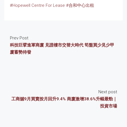
#Hopewell Centre For Lease
#合和中心出租
Prev Post
科技巨擘進軍商廈 見證樓市交替大時代 筍盤買少見少甲
廈蓄勢待發
Next post
工商舖9月買賣按月回升9.4% 商廈激增38.6%升幅最勁｜
投資市場