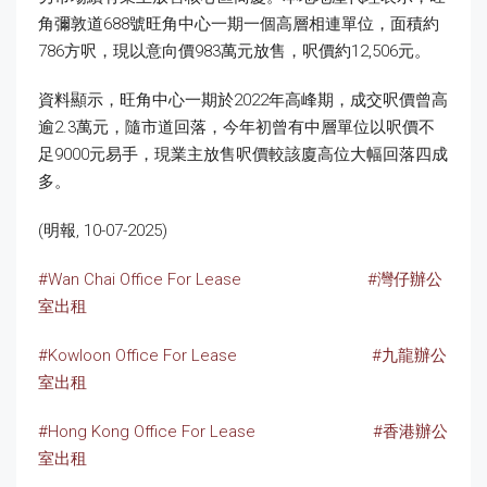
角彌敦道688號旺角中心一期一個高層相連單位，面積約
786方呎，現以意向價983萬元放售，呎價約12,506元。
資料顯示，旺角中心一期於2022年高峰期，成交呎價曾高
逾2.3萬元，隨市道回落，今年初曾有中層單位以呎價不
足9000元易手，現業主放售呎價較該廈高位大幅回落四成
多。
(明報, 10-07-2025)
#Wan Chai Office For Lease
#灣仔辦公
室出租
#Kowloon Office For Lease
#九龍辦公
室出租
#Hong Kong Office For Lease
#香港辦公
室出租