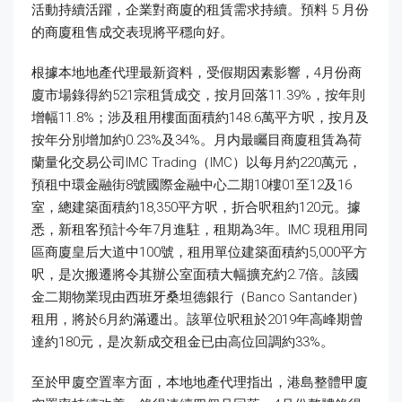
活動持續活躍，企業對商廈的租賃需求持續。預料 5 月份
的商廈租售成交表現將平穩向好。
根據本地地產代理最新資料，受假期因素影響，4月份商
廈市場錄得約521宗租賃成交，按月回落11.39%，按年則
增幅11.8%；涉及租用樓面面積約148.6萬平方呎，按月及
按年分別增加約0.23%及34%。月内最矚目商廈租賃為荷
蘭量化交易公司IMC Trading（IMC）以每月約220萬元，
預租中環金融街8號國際金融中心二期10樓01至12及16
室，總建築面積約18,350平方呎，折合呎租約120元。據
悉，新租客預計今年7月進駐，租期為3年。IMC 現租用同
區商廈皇后大道中100號，租用單位建築面積約5,000平方
呎，是次搬遷將令其辦公室面積大幅擴充約2.7倍。該國
金二期物業現由西班牙桑坦德銀行（Banco Santander）
租用，將於6月約滿遷出。該單位呎租於2019年高峰期曾
達約180元，是次新成交租金已由高位回調約33%。
至於甲廈空置率方面，本地地產代理指出，港島整體甲廈