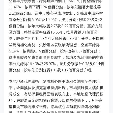
空置率持續改善，錄得連續四個月回落。4月份整體錄得
11.40%，按月下調0.34 個百分點，按年則顯著大幅改善
2.20個百分點。當中，核心區表現突出，金鐘及中環區空
置率分別錄得6.06%及10.96%，按月分別回落0.27及0.42
個百分點，按年大幅改善2.75及3.29個百分點。至於九龍
區方面，整體空置率錄得15.66%，按月微跌0.1個百分
點，較去年同期16.53%則大幅改善0.87個百分點。分區則
呈現兩極化走勢，尖沙咀區表現最為理想，空置率錄得
6.29%，按月跌0.19個百分點，按年改善1.57個百分點；
供應量較多的東九龍區則見壓力，觀塘及九龍灣區的空置
率分別錄得16.49%及25.97%，按月分別微升0.73及0.14個
百分點，按年則分別錄得1.15及1.17個百分點升幅。
本地地產代理續指，隨着核心區甲廈租金調整至合理水
平，企業換位及擴充需求持續出現，市場頻錄得大樓面租
賃成交，有助撐起租用面積表現向上。本地地產代理氏預
料，在經濟及金融相關行業逐步回穩的帶動下，5 月份商
廈租賃市場將維持平穩。港島核心區商廈因具備地利優