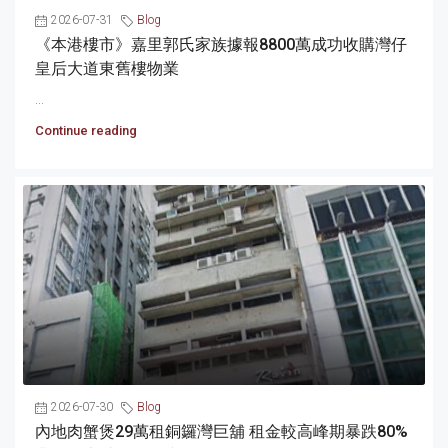
2026-07-31
Blog
《本港樓市》嘉里郭氏家族據報8800萬成功收購灣仔
皇后大道東舊樓物業
...
Continue reading
2026-07-30
Blog
內地肉蟹煲29萬租銅鑼灣巨舖 租金較高峰期暴跌80%