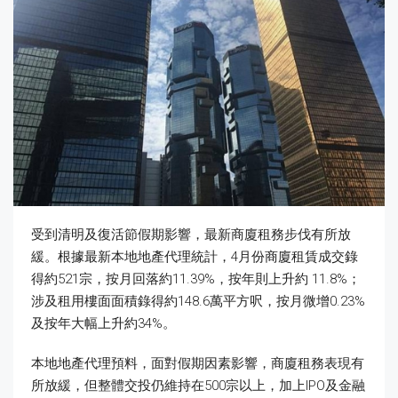
受到清明及復活節假期影響，最新商廈租務步伐有所放
緩。根據最新本地地產代理統計，4月份商廈租賃成交錄
得約521宗，按月回落約11.39%，按年則上升約 11.8%；
涉及租用樓面面積錄得約148.6萬平方呎，按月微增0.23%
及按年大幅上升約34%。
本地地產代理預料，面對假期因素影響，商廈租務表現有
所放緩，但整體交投仍維持在500宗以上，加上IPO及金融