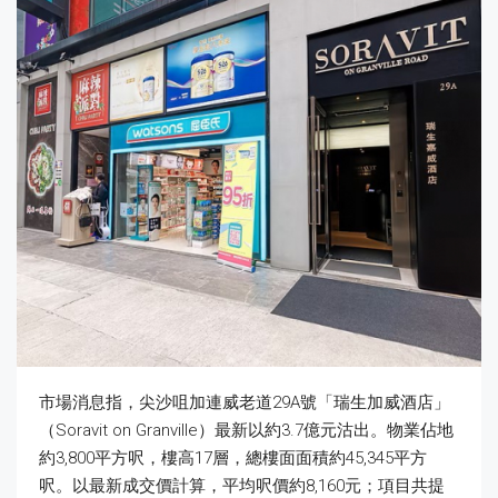
市場消息指，尖沙咀加連威老道29A號「瑞生加威酒店」
（Soravit on Granville）最新以約3.7億元沽出。物業佔地
約3,800平方呎，樓高17層，總樓面面積約45,345平方
呎。以最新成交價計算，平均呎價約8,160元；項目共提