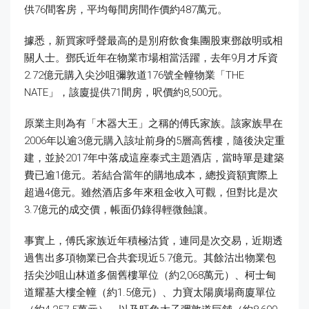
供76間客房，平均每間房間作價約487萬元。
據悉，新買家呼聲最高的是別府飲食集團股東鄧啟明或相
關人士。鄧氏近年在物業市場相當活躍，去年9月才斥資
2.72億元購入尖沙咀彌敦道176號全幢物業「THE
NATE」，該廈提供71間房，呎價約8,500元。
原業主則為有「木器大王」之稱的傅氏家族。該家族早在
2006年以逾3億元購入該址前身的5層高舊樓，隨後決定重
建，並於2017年中落成這座泰式主題酒店，當時單是建築
費已逾1億元。若結合當年的購地成本，總投資額實際上
超過4億元。雖然酒店多年來租金收入可觀，但對比是次
3.7億元的成交價，帳面仍錄得輕微蝕讓。
事實上，傅氏家族近年積極沽貨，連同是次交易，近期透
過售出多項物業已合共套現近5.7億元。其餘沽出物業包
括尖沙咀山林道多個舊樓單位（約2,068萬元）、柯士甸
道耀基大樓全幢（約1.5億元）、力寶太陽廣場商廈單位