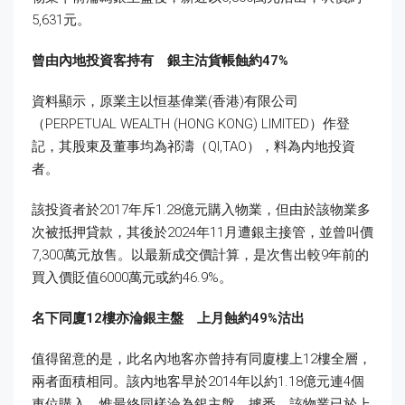
5,631元。
曾由內地投資客持有 銀主沽貨帳蝕約
47%
資料顯示，原業主以恒基偉業(香港)有限公司
（PERPETUAL WEALTH (HONG KONG) LIMITED）作登
記，其股東及董事均為祁濤（QI,TAO），料為内地投資
者。
該投資者於2017年斥1.28億元購入物業，但由於該物業多
次被抵押貸款，其後於2024年11月遭銀主接管，並曾叫價
7,300萬元放售。以最新成交價計算，是次售出較9年前的
買入價貶值6000萬元或約46.9%。
名下同廈
12
樓亦淪銀主盤 上月蝕約
49%
沽出
值得留意的是，此名內地客亦曾持有同廈樓上12樓全層，
兩者面積相同。該內地客早於2014年以約1.18億元連4個
車位購入，惟最終同樣淪為銀主盤。據悉，該物業已於上