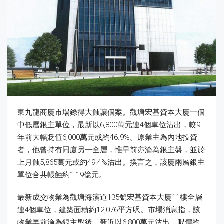
東九龍商廈市場錄得大蝕讓個案。觀塘宏基資本大廈一個
中低層銀主單位，最新以6,800萬元連4個車位沽出，較9
年前大幅貶值6,000萬元或約46.9%。原業主為內地投資
者，他曾持有同廈另一全層，惟早前亦淪為銀主盤，並於
上月蝕5,865萬元或約49.4%沽出。換言之，該廈兩層銀主
單位合共帳蝕約1.19億元。
最新成交物業為觀塘海濱道135號宏基資本大廈11樓全層
連4個車位，建築面積約12,076平方呎。市場消息指，該
物業早前淪為銀主盤後，新近以6,800萬元沽出，呎價約