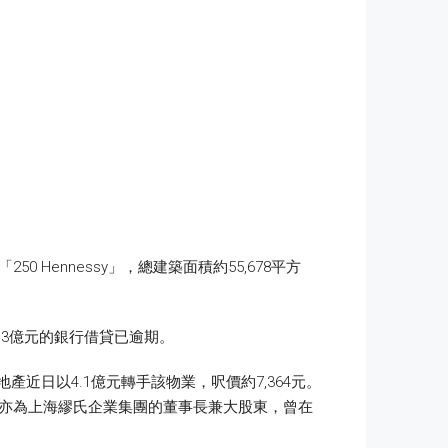
Hennessy」，總建築面積約55,678平方
913億元的銀行借貸已逾期。
地產近日以4.1億元轉手該物業，呎價約7,364元。
繆先瑞亦為上海繆氏企業集團的董事長兼大股東，曾在