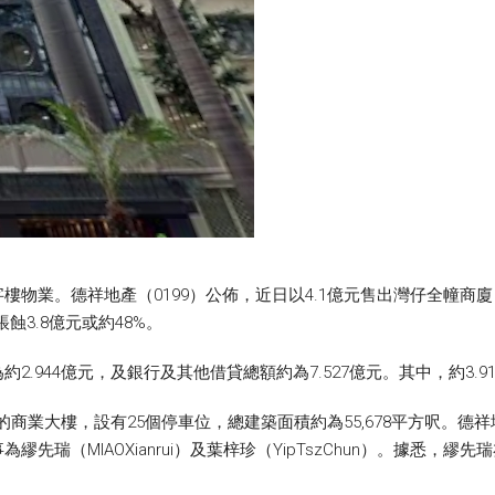
。德祥地產（0199）公佈，近日以4.1億元售出灣仔全幢商廈「250 
蝕3.8億元或約48%。
.944億元，及銀行及其他借貸總額約為7.527億元。其中，約3.
2層的商業大樓，設有25個停車位，總建築面積約為55,678平方呎。德祥
先瑞（MIAOXianrui）及葉梓珍（YipTszChun）。據悉，