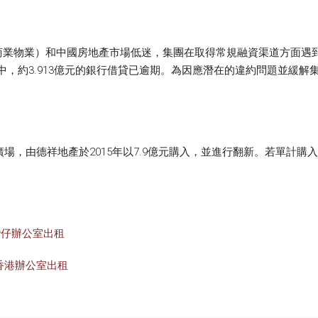
業物業）和中國房地產市場低迷，集團在取得常規融資渠道方面遇到困
其中，約3.913億元的銀行借貸已逾期。為因應潛在的違約問題並緩解
廣場，由德祥地產於2015年以7.9億元購入，並進行翻新。若單計購
灣仔辦公室出租
香港辦公室出租