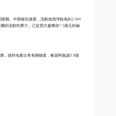
難。中期報告披露，流動負債淨額為約2.944
集團的流動性壓力，已從買方處獲得1.5億元的融
入價，德祥地產出售有關物業，帳面料蝕讓3.8億