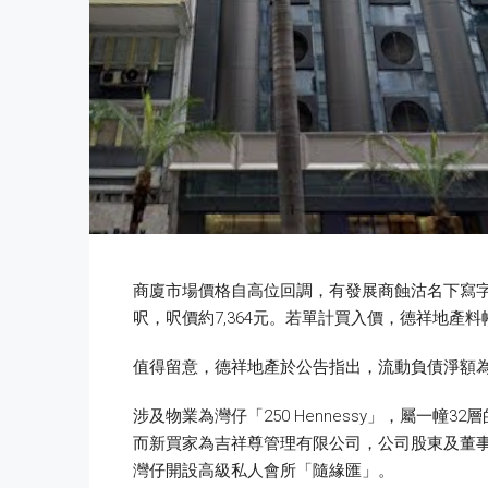
商廈市場價格自高位回調，有發展商蝕沽名下寫字樓物業
呎，呎價約7,364元。若單計買入價，德祥地產料帳
值得留意，德祥地產於公告指出，流動負債淨額為約2
涉及物業為灣仔「250 Hennessy」，屬一幢3
而新買家為吉祥尊管理有限公司，公司股東及董事為繆
灣仔開設高級私人會所「隨緣匯」。