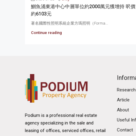
鰂魚涌東港中心中層單位約2000萬元獲增持 呎價
約6103元
著名國際性照明系統企業方瑪照明（Forma...
Continue reading
Inform
Research
Article
About
Podium is a professional real estate
Useful In
agency specializing in the sale and
Contact
leasing of offices, serviced offices, retail