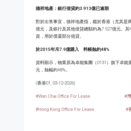
德祥地產：銀行借貸約3.913
億已逾期
對於出售事宜，德祥地產指，鑑於香港（尤其是商
億元，及銀行及其他借貸總額約為7.527億元。
資，用於償還部分借貸。
於2015
年斥7.9
億購入 料帳蝕約48%
資料顯示，物業原為卓能集團（0131）旗下卓能
元，蝕幅約48%。
(香港01, 03-12-2026)
#Wan Chai Office For Lease
#
#Hong Kong Office For Lease
#