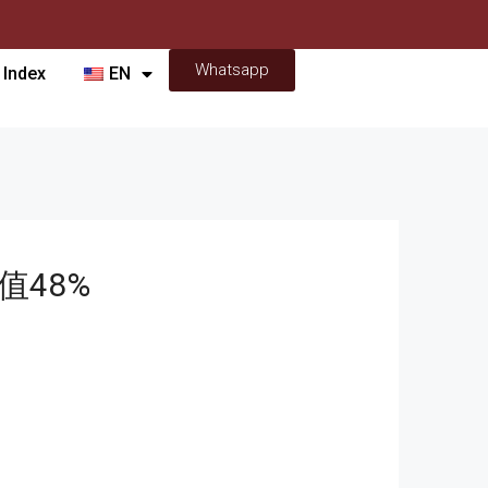
Whatsapp
 Index
EN
值48%