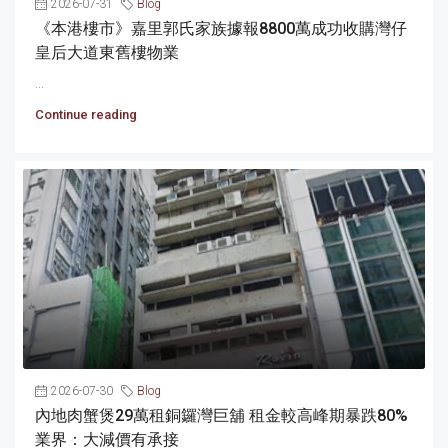
2026-07-31
Blog
《本港樓市》嘉里郭氏家族據報8800萬成功收購灣仔
皇后大道東舊樓物業
...
Continue reading
2026-07-30
Blog
內地肉蟹煲29萬租銅鑼灣巨舖 租金較高峰期暴跌80%
業界：大減價有承接