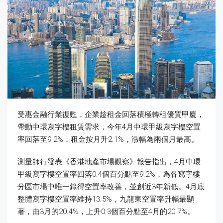
受惠金融行業復甦，企業趁租金回落積極轉租優質甲廈，
帶動中環寫字樓租賃需求，今年4月中環甲級寫字樓空置
率回落至9.2%，租金按月升2.1%，漲幅為兩個月最高。
測量師行發表《香港地產市場觀察》報告指出，4月中環
甲級寫字樓空置率回落0.4個百分點至9.2%，為各寫字樓
分區市場中唯一錄得空置率改善，並創近3年新低。4月底
整體寫字樓空置率維持13.5%，九龍東空置率升幅最顯
著，由3月的20.4%，上升0.3個百分點至4月的20.7%。