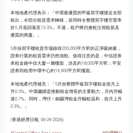
本地地產代理表示：「中環最優質的甲級寫字樓接近全部
租出，令部分租賃需求轉移，並同時令整體寫字樓空置率
於5 月底回落至13.3%。不過，租戶將仍會較注視較新及
優質的商廈。」
5月份寫字樓租賃市場錄得205,000平方呎的正淨吸納量，
證券行業的租賃需求仍然強勁。值得注意的是，中信證券
承租金鐘中信大廈一層樓面，涉及約18,000平方呎；平安
證券則租用中環中心約14,900平方呎樓面。
本地地產代理補充：「5月份整體甲級寫字樓租金按月上
升0.3%。中環繼續是推動租金增長的主要動力，月內升幅
達0.7%。同時，灣仔 / 銅鑼灣租金升幅較温和，按月上升
0.3%。」
(香港經濟日報, 06-24-2026)
#Central Office For Lease
#中環辦公