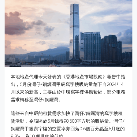
本地地產代理今天發表的《香港地產市場觀察》報告中指
出，5月份灣仔/銅鑼灣甲級寫字樓吸納量創下自2024年4
月以來的新高，主要由於中環寫字樓供應緊絀，部分租務
需求轉移至灣仔/銅鑼灣。
這些來自中環的租賃需求加快了灣仔/銅鑼灣的寫字樓租
賃活動，令該區於5月錄得98,600平方呎的吸納量。灣仔/
銅鑼灣甲級寫字樓的空置率亦回落0.6個百分點至5月底的
9.8%，為10 個月內的低位。