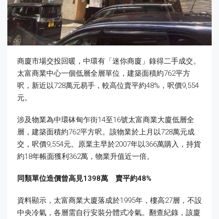
商廈市場交投回暖，中環有「迷你商廈」錄得二手成交。
太富商業中心一個低層全層單位，建築面積約762平方
呎，新近以728萬元易手，較高位賣平約48%，呎價9,554
元。
涉及物業為中環砵甸乍街14至16號太富商業大廈低層全
層，建築面積約762平方呎。該物業於上月以728萬元成
交，呎價9,554元。原業主早於2007年以366萬購入，持貨
約18年帳面獲利362萬，物業升值近一倍。
同類單位造價曾高見1398
萬 賣平約48%
資料顯示，太富商業大廈落成於1995年，樓高27層，不設
中央冷氣，各層需自行安裝分體式冷氣。翻查紀錄，該廈