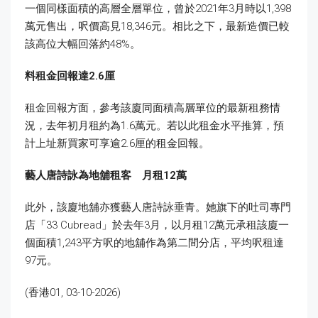
一個同樣面積的高層全層單位，曾於2021年3月時以1,398
萬元售出，呎價高見18,346元。相比之下，最新造價已較
該高位大幅回落約48%。
料租金回報達2.6
厘
租金回報方面，參考該廈同面積高層單位的最新租務情
況，去年初月租約為1.6萬元。若以此租金水平推算，預
計上址新買家可享逾2.6厘的租金回報。
藝人唐詩詠為地舖租客 月租12
萬
此外，該廈地舖亦獲藝人唐詩詠垂青。她旗下的吐司專門
店「33 Cubread」於去年3月，以月租12萬元承租該廈一
個面積1,243平方呎的地舖作為第二間分店，平均呎租達
97元。
(香港01, 03-10-2026)