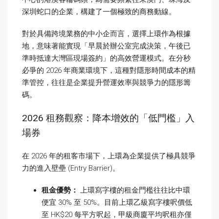
深圳蛇口的企業，構建了一個極致的商務動線。
對於具備跨境業務的中小企而言，選擇上環作為根據
地，意味著能實現「早晨於辦公室完成決策，午後已
準時抵達大灣區現場簽約」的高效營運模式。在分秒
必爭的 2026 年商業環境下，這種對隱形時間成本的精
準管控，往往是企業提升營運效率與競爭力的隱形籌
碼。
2026 租務觀察：降本增效的「低門檻」入
場券
在 2026 年的租客市場下，上環為企業提供了極具競爭
力的進入壁壘 (Entry Barrier)。
租金優勢：
上環寫字樓的租金門檻往往比中環
便宜 30% 至 50%。目前上環乙級寫字樓呎價低
至 HK$20 每平方呎起，甲級商廈平均呎租亦僅