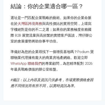
結論：你的企業適合哪一區？
選址是一門匹配企業戰略的藝術。如果你的企業命脈
在於
大灣區跨境商務
與高性價比的實用空間，上環寫
字樓絕對是你的不二之選；如果你的業務極度依賴國
際 B2B 展覽流量與高頻繁的實體客戶面談，灣仔辦公
室的會展優勢將助你事半功倍。
準備好為您的企業尋找下一個增長基地嗎？Podium 寶
聯物業代理擁有龐大的商業房地產網絡。歡迎立即
WhatsApp 聯絡我們
的專業顧問，為您精準配對 2026
年最具戰略價值的辦公室租盤。
#
備註：以上內容及資訊只供參考，市場實際價格會因
應不同情況而有所不同，以實時資訊為準。