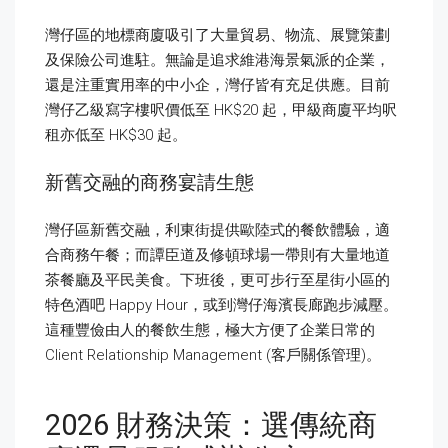
灣仔區的地標商廈吸引了大量貿易、物流、展覽策劃
及保險公司進駐。無論是追求維港海景氣派的企業，
還是注重實用率的中小企，灣仔皆有充足供應。目前
灣仔乙級寫字樓呎價低至 HK$20 起，甲級商廈平均呎
租亦低至 HK$30 起。
新舊交融的商務宴請生態
灣仔區新舊交融，利東街提供歐陸式的餐飲體驗，適
合商務午餐；而譚臣道及修頓球場一帶則有大量地道
茶餐廳及平民美食。下班後，更可步行至星街小區的
特色酒吧 Happy Hour，或到灣仔海濱長廊跑步減壓。
這種豐儉由人的餐飲生態，極大方便了企業日常的
Client Relationship Management (客戶關係管理)。
2026 財務決策：選傳統商