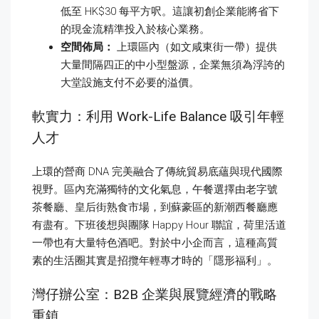
低至 HK$30 每平方呎。這讓初創企業能將省下
的現金流精準投入於核心業務。
空間佈局：
上環區內（如文咸東街一帶）提供
大量間隔四正的中小型盤源，企業無須為浮誇的
大堂設施支付不必要的溢價。
軟實力：利用 Work-Life Balance 吸引年輕
人才
上環的營商 DNA 完美融合了傳統貿易底蘊與現代國際
視野。區內充滿獨特的文化氣息，午餐選擇由老字號
茶餐廳、皇后街熟食市場，到蘇豪區的新潮西餐廳應
有盡有。下班後想與團隊 Happy Hour 聯誼，荷里活道
一帶也有大量特色酒吧。對於中小企而言，這種高質
素的生活圈其實是招攬年輕專才時的「隱形福利」。
灣仔辦公室：B2B 企業與展覽經濟的戰略
重鎮