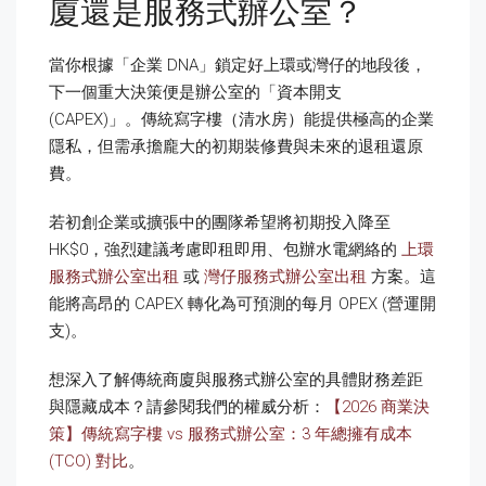
廈還是服務式辦公室？
當你根據「企業 DNA」鎖定好上環或灣仔的地段後，
下一個重大決策便是辦公室的「資本開支
(CAPEX)」。傳統寫字樓（清水房）能提供極高的企業
隱私，但需承擔龐大的初期裝修費與未來的退租還原
費。
若初創企業或擴張中的團隊希望將初期投入降至
HK$0，強烈建議考慮即租即用、包辦水電網絡的
上環
服務式辦公室出租
或
灣仔服務式辦公室出租
方案。這
能將高昂的 CAPEX 轉化為可預測的每月 OPEX (營運開
支)。
想深入了解傳統商廈與服務式辦公室的具體財務差距
與隱藏成本？請參閱我們的權威分析：
【2026 商業決
策】傳統寫字樓 vs 服務式辦公室：3 年總擁有成本
(TCO) 對比
。