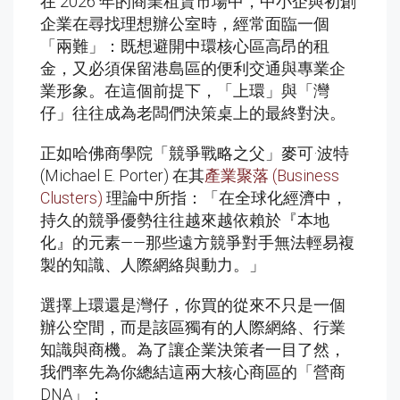
在 2026 年的商業租賃市場中，中小企與初創
企業在尋找理想辦公室時，經常面臨一個
「兩難」：既想避開中環核心區高昂的租
金，又必須保留港島區的便利交通與專業企
業形象。在這個前提下，「上環」與「灣
仔」往往成為老闆們決策桌上的最終對決。
正如哈佛商學院「競爭戰略之父」麥可·波特
(Michael E. Porter) 在其
產業聚落 (Business
Clusters)
理論中所指：「在全球化經濟中，
持久的競爭優勢往往越來越依賴於『本地
化』的元素——那些遠方競爭對手無法輕易複
製的知識、人際網絡與動力。」
選擇上環還是灣仔，你買的從來不只是一個
辦公空間，而是該區獨有的人際網絡、行業
知識與商機。為了讓企業決策者一目了然，
我們率先為你總結這兩大核心商區的「營商
DNA」：