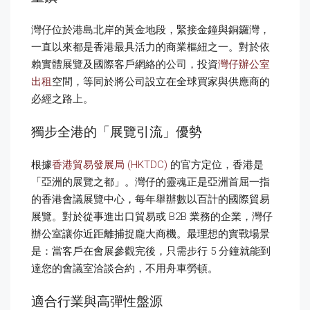
灣仔位於港島北岸的黃金地段，緊接金鐘與銅鑼灣，
一直以來都是香港最具活力的商業樞紐之一。對於依
賴實體展覽及國際客戶網絡的公司，投資
灣仔辦公室
出租
空間，等同於將公司設立在全球買家與供應商的
必經之路上。
獨步全港的「展覽引流」優勢
根據
香港貿易發展局 (HKTDC)
的官方定位，香港是
「亞洲的展覽之都」。灣仔的靈魂正是亞洲首屈一指
的香港會議展覽中心，每年舉辦數以百計的國際貿易
展覽。對於從事進出口貿易或 B2B 業務的企業，灣仔
辦公室讓你近距離捕捉龐大商機。最理想的實戰場景
是：當客戶在會展參觀完後，只需步行 5 分鐘就能到
達您的會議室洽談合約，不用舟車勞頓。
適合行業與高彈性盤源