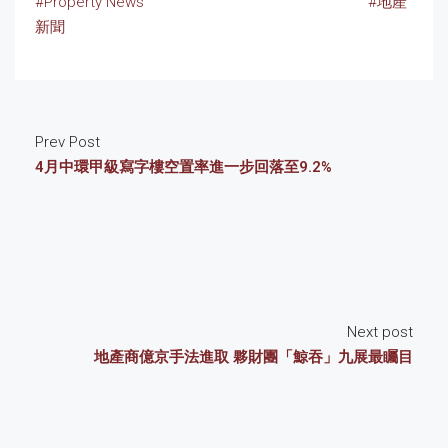
#Property News
#地產
新聞
Prev Post
4月中環甲級寫字樓空置率進一步回落至9.2%
Next post
地產商億京手法進取 夥財團「鯨吞」九展最矚目