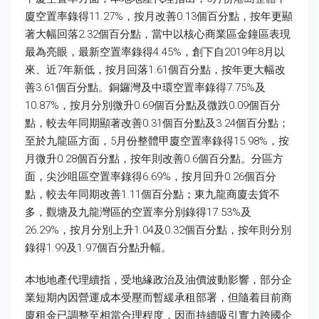
廈空置率錄得11.27%，按月改善0.13個百分點，按年更顯
著大幅回落2.32個百分點，當中以核心商業區金鐘區表現
最為亮眼，最新空置率錄得4.45%，創下自2019年8月以
來、近7年新低，按月回落1.61個百分點，按年更大幅改
善3.61個百分點。銅鑼灣及中環空置率錄得7.75%及
10.87%，按月分別微升0.69個百分點及微跌0.09個百分
點，較去年同期顯著改善0.31個百分點及3.24個百分點；
至於九龍區方面，5月份整體甲廈空置率錄得15.98%，按
月微升0.28個百分點，按年則改善0.6個百分點。分區方
面，尖沙咀區空置率錄得6.69%，按月回升0.26個百分
點，較去年同期改善1.11個百分點；東九龍商廈去貨不
多，觀塘及九龍灣區的空置率分別錄得17.53%及
26.29%，按月分別上升1.04及0.32個百分點，按年則分別
錄得1.99及1.97個百分點升幅。
本地地產代理續指，受地緣政治及油價波動影響，部分企
業短期內因營運成本受壓而暫緩承租部署，但隨着目前商
廈租金已調整至相當合理程度，因而持續吸引實力跨國企