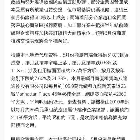
政治局勢升溫導致國際油價波動影響，部分企業因營運成
本受壓有所放緩租賃交投，但市場基調仍屬穩健，連續三
個月仍錄得500宗以上成交；而隨着部分企業趁租金回調
落戶核心商業區指標商廈，加上部分業主把握半年結前陸
續與企業租客加快簽訂續租大面積單位，預料6月份商廈
租務交投表現將會平穩向好。
根據本地地產代理資料，5月份商廈市場錄得約518宗租賃
成交，按月及按年窄幅上落，按月及按年跌0.58%及
11.3%；涉及租用樓面面積約137萬平方呎，按月及按年
分別下跌約7.66%及21.78%。本月最矚目商廈租賃為八達
通控股有限公司以每月約105.9萬元續租九龍灣宏泰道23
號Manhattan Place 45至46樓全層，總建築面積約42360
平方呎，平均呎租約25元。翻查資料，該機構由2010年起
以每月約36萬元承租該廈頂層46樓作企業總部，該面積約
21180平方呎，平均呎租約17元，是次續租相信為擴充總
部樓面之用。
甲廈空置率方面，本地地產代理指出，5月份港島整體甲