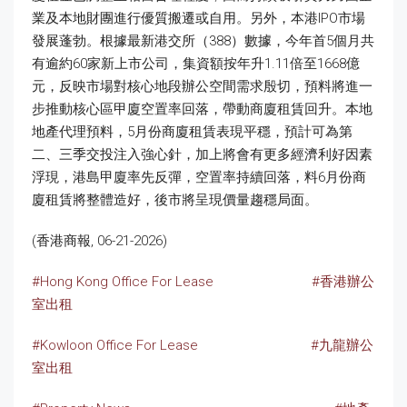
業及本地財團進行優質搬遷或自用。另外，本港IPO市場
發展蓬勃。根據最新港交所（388）數據，今年首5個月共
有逾約60家新上市公司，集資額按年升1.11倍至1668億
元，反映市場對核心地段辦公空間需求殷切，預料將進一
步推動核心區甲廈空置率回落，帶動商廈租賃回升。本地
地產代理預料，5月份商廈租賃表現平穩，預計可為第
二、三季交投注入強心針，加上將會有更多經濟利好因素
浮現，港島甲廈率先反彈，空置率持續回落，料6月份商
廈租賃將整體造好，後市將呈現價量趨穩局面。
(香港商報, 06-21-2026)
#Hong Kong Office For Lease
#香港辦公
室出租
#Kowloon Office For Lease
#九龍辦公
室出租