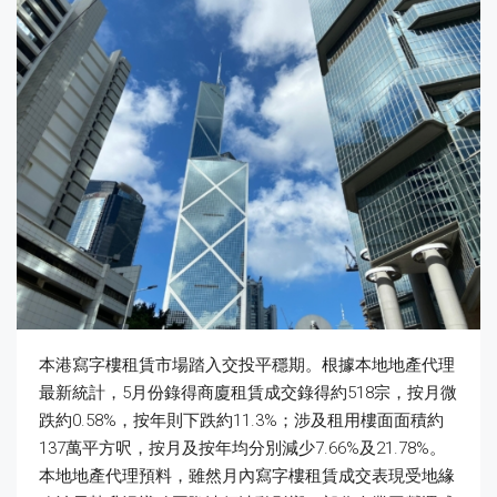
本港寫字樓租賃市場踏入交投平穩期。根據本地地產代理
最新統計，5月份錄得商廈租賃成交錄得約518宗，按月微
跌約0.58%，按年則下跌約11.3%；涉及租用樓面面積約
137萬平方呎，按月及按年均分別減少7.66%及21.78%。
本地地產代理預料，雖然月內寫字樓租賃成交表現受地緣