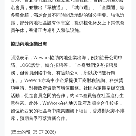
名會員，並推出「單樓通」、「城市通」、「全國通」等
多種會籍，滿足會員不同時間及地點的辦公需要。張泓透
露，部分內地社區設有休息室，提供梳化床及上下鋪供會
員午休，香港正考慮引入類似設施。
協助內地企業出海
張泓表示，Wework協助內地企業出海，例如註冊公司申
請、LOGO設計、轉介招聘等，「本身我們沒有招聘服
務，但會員網絡中會、有這類公司，所以我們進行轉
介。」WeWork亦為中小企業提供工商財税諮詢、科技獎
項申請、對接政府資源等增值服務。社區內定期舉辦交流
活動，促進會員之間的合作，約50%會員曾在社區進行生
意往來。此外，WeWork在內地與政府及國企合作較多，
如位於西安的社區為中鐵集團旗下項目，香港對此亦不排
斥，預期首季可落實新合作。
(巴士的報, 05-07-2026)