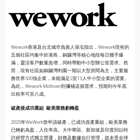
Wework香港及台北城市負責人張泓指出，Wework現有的
五個社區均集中於港島，銅鑼灣等核心地段每日幾乎爆
滿，靈活客戶數量急增，同時帶動中小型辦公室需求。然
而，現有社區如銅鑼灣利園一期以大型房間為主，主要服
務世界500強企業，未能滿足2至13人中小型企業的需要。
為此，Wework Midtown則彌補這個需求，預期到今年底
出租率可至八成。
破產後成功重組
歐美業務虧轉盈
2023年WeWork曾申請破產，已成功資產重組，歐美業務
已轉虧為盈，入住率高。大中華區、新加坡及印度則以特
許經營方式獨立營運，財務及數據自行管理，故未受全球