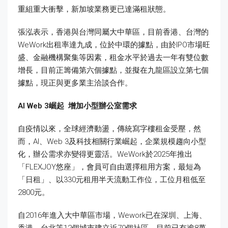
重組重大衝擊，新加坡業務更已達滿租狀態。
張泓表示，香港與台灣同屬大中華區，目前香港、台灣的
WeWork出租率達九成，位於中環的據點，由於IPO市場旺
盛、金融機構聚集等因素，租金水平於過去一年有雙位數
增長，目前正籌備第六個據點，並擬在九龍區設立第七個
據點，現正與更多業主洽談合作。
AI Web 3
崛起
增加小型辦公室需求
自疫情以來，全球經濟動盪，傳統寫字樓租金受壓，然
而，AI、Web 3及科技相關行業崛起，企業規模趨向小型
化，辦公需求亦變得更靈活。WeWork於2025年推出
「FLEXJOY悠座」，會員可自由選擇租用方案，最短為
「日租」、以330元租用半天流動工作位，工位月租低至
2800元。
自2016年進入大中華區市場，Wework已在深圳、上海、
香港、台北等12個城市建立近70個社區，目前已有逾8萬