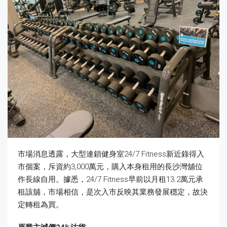
市場消息透露，大型連鎖健身室24/7 Fitness新近錄得入
市個案，斥資約3,000萬元，購入本身租用的長沙灣舖位
作長線自用。據悉，24/7 Fitness早前以月租13.2萬元承
租該舖，市場相信，是次入市反映其業務發展穩定，故決
定轉租為買。