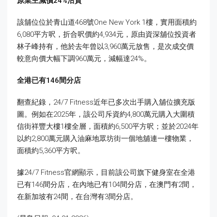
原業主減價24%
沽貨
該舖位位於青山道468號One New York 1樓，實用面積約
6,080平方呎，折合呎價約4,934元，原由資深舖位投資者
林子峰持有，他於去年曾以3,960萬元放售，是次成交價
較意向價大幅下調960萬元，減幅達24%。
全港已有146
間分店
翻查紀錄，24/7 Fitness近年已多次出手購入舖位擴充版
圖。例如在2025年，該公司斥資約4,800萬元購入大圍積
信街祥豐大樓1樓全層，面積約6,500平方呎；並於2024年
以約2,800萬元購入油麻地眾坊街一個地舖連一樓物業，
面積約5,360平方呎。
據24/7 Fitness官網顯示，目前該公司旗下健身室在全港
已有146間分店，在內地已有104間分店，在澳門有2間，
在新加坡有24間，在台灣有3間分店。