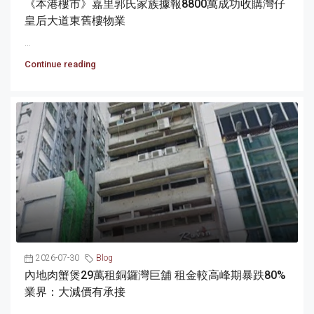
《本港樓市》嘉里郭氏家族據報8800萬成功收購灣仔
皇后大道東舊樓物業
...
Continue reading
2026-07-30
Blog
內地肉蟹煲29萬租銅鑼灣巨舖 租金較高峰期暴跌80%
業界：大減價有承接
...