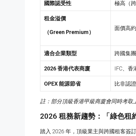
國際認受性
極高（
租金溢價
面價高約 
（Green Premium）
適合企業類型
跨國集團
2026 香港代表商廈
IFC、香港
OPEX 能源節省
比非認證建
註：部分頂級香港甲級商廈會同時考取
2026 租務新趨勢：「綠色租約」 
踏入 2026 年，頂級業主與跨國租客簽訂