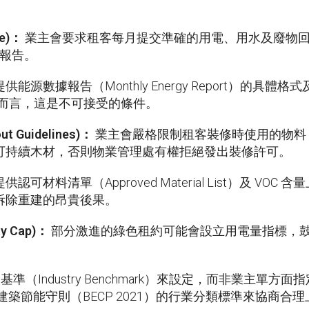
e)
：
業主會要求租客每月提交準確的用電、用水及廢物
 報告。
源數據報告（Monthly Energy Report）的具
業而言，這是不可接受的條件。
ut Guidelines)
：
業主會嚴格限制租客裝修時使用的物料，例
證的可持續木材，否則物業管理處有權拒絕發出裝修許可。
料清單（Approved Material List）及 VOC 
拆除重建的昂貴後果。
ty Cap)
：
部分激進的綠色租約可能會設立用電量指標，
基準（Industry Benchmark）來設定，而非業主單方
香港建築節能守則（BECP 2021）的行業分類標準來協商合