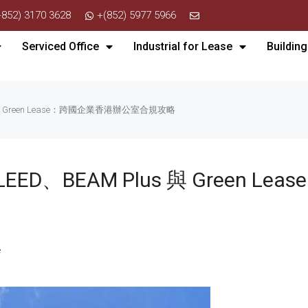
+852) 3170 3628
+(852) 5977 5966
Serviced Office
Industrial for Lease
Building
s 與 Green Lease：跨國企業香港辦公室合規攻略
EED、BEAM Plus 與 Green 
e