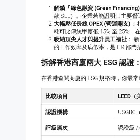
解鎖「綠色融資
(Green Financing)
款 SLL）。企業若能證明其主要
大幅壓低長線
OPEX (
營運開支
)
：
耗可比傳統甲廈低 15% 至 25
吸納頂尖人才與提升員工福祉
： 
的工作效率及病假率，是 HR 部
拆解香港商廈兩大
ESG
認證
在香港查閱商廈的 ESG 規格時，你
比較項目
LEED
認證機構
USGB
評級層次
認證級 /