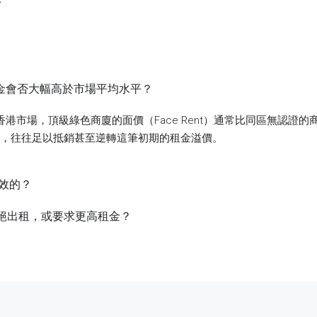
，租金會否大幅高於市場平均水平？
」。在香港市場，頂級綠色商廈的面價（Face Rent）通常比同區無認證的
），往往足以抵銷甚至逆轉這筆初期的租金溢價。
有效的？
業主拒絕出租，或要求更高租金？