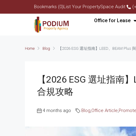
Bookmarks (0)
List Your Property
Space Audit
(
Office for Lease
Home
Blog
【2026 ESG 選址指南】LEED、BEAM Plu
【2026 ESG 選址指南】L
合規攻略
4 months ago
Blog
,
Office Article
,
Promot