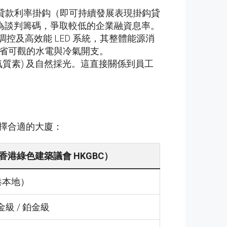
現與貸款利率掛鈎（即可持續發展表現掛鈎貸
此作為談判籌碼，爭取較低的企業融資息率。
調控及高效能 LED 系統，其整體能源消
年節省可觀的水電與冷氣開支。
空氣質素) 及自然採光。這直接關係到員工
選擇合適的大廈：
s（香港綠色建築議會 HKGBC）
港本地）
 金級 / 鉑金級