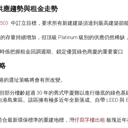
：供應趨勢與租金走勢
50》
中訂立目標，要求所有新建建築須達到最高建築節
認證商廈的存量持續增加，但頂級 Platinum 級別的供應仍然稀缺
，現時係把握租金回調週期、鎖定優質綠色商廈的重要窗口
略
香港的選址策略將會有所改變。
但部分樓齡超過 30 年的舊式甲廈難以進行徹底的綠色
東區。該區擁有極多近年全新落成、自帶 LEED 與 BEAM
符合最新環保標準的重建地標，
灣仔寫字樓出租
板塊近年
。