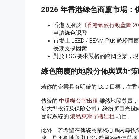
2026 年香港綠色商廈市場
香港政府於
《香港氣候行動藍圖 20
申請綠色認證
市場上 LEED / BEAM Plus 
長期支撐因素
對於 ESG 要求嚴格的跨國企業
綠色商廈的地段分佈與選址策
若你的企業具有明確的 ESG 目標，在
傳統的
中環辦公室出租
雖然地段尊貴，
是大型投行及保險公司）紛紛將目光投向港島
節能系統的
港島東寫字樓出租
項目。
此外，若希望在傳統商業核心區內尋找
成，是平衡地段與 ESG 發展的絕佳選擇