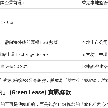
跨國企業首選）
香港本地監管
5-10%
、需向海外總部匯報 ESG 數據
本地上市公司
站上蓋 Exchange Square
太古坊、中環
築低 20-30%
比非認證建築低 
上述兩項認證的最高級別，被稱為「雙白金
/
雙鉑金」地
(Green Lease) 實戰條款
的不再是傳統租約，而是包含 ESG 條款的「綠色租約 (Gre