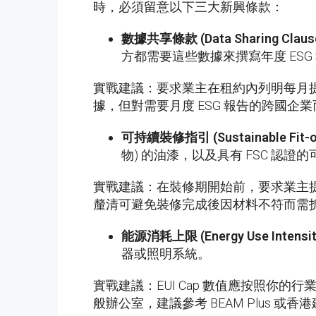
時，必須留意以下三大新興條款：
數據共享條款
(Data Sharing Claus
方都需要這些數據來撰寫年度 ESG
實戰建議：要求業主在租約內列明每月提供能
據，但對需要月度 ESG 報告的跨國企
可持續裝修指引
(Sustainable Fit-o
物) 的油漆，以及具有 FSC 認
實戰建議：在裝修期開始前，要求業主提供認可材
釐清可避免裝修完成後因材料不符而需
能源消耗上限
(Energy Use Intensi
器或照明系統。
實戰建議：EUI Cap 數值應按照你的行業
般辦公室，建議參考 BEAM Plus 或