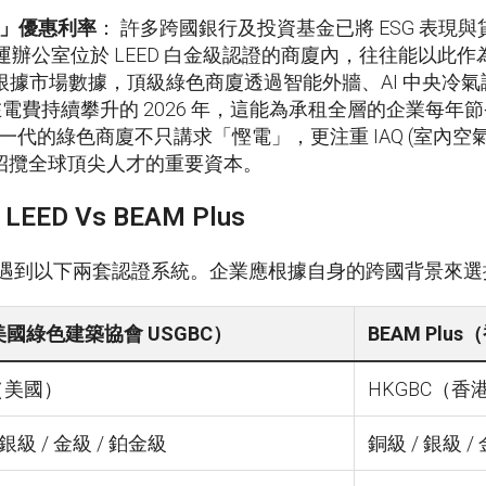
」優惠利率
： 許多跨國銀行及投資基金已將 ESG 表
營運辦公室位於 LEED 白金級認證的商廈內，往往能以
 根據市場數據，頂級綠色商廈透過智能外牆、AI 中央冷氣
%。在電費持續攀升的 2026 年，這能為承租全層的企業每
新一代的綠色商廈不只講求「慳電」，更注重 IAQ (室內
門招攬全球頂尖人才的重要資本。
：
LEED Vs BEAM Plus
最常遇到以下兩套認證系統。企業應根據自身的跨國背景來
（美國綠色建築協會 USGBC）
BEAM Plu
C（美國）
HKGBC（香
 銀級 / 金級 / 鉑金級
銅級 / 銀級 /