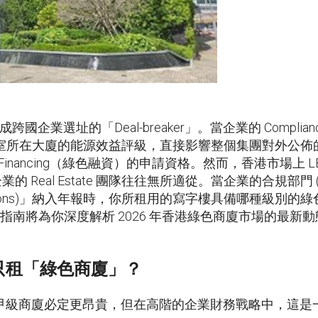
國企業選址的「Deal-breaker」。當企業的 Complian
，辦公室所在大廈的能源效益評級，直接影響整個集團對外
 Financing（綠色融資）的申請資格。然而，香港市場上 LEE
的 Real Estate 團隊往往無所適從。當企業的合規部門 (Comp
Emissions)」納入年報時，你所租用的寫字樓具備哪種級
。本指南將為你深度解析 2026 年香港綠色商廈市場的最新
持只租「綠色商廈」？
甲級商廈必定更昂貴，但在高階的企業財務戰略中，這是