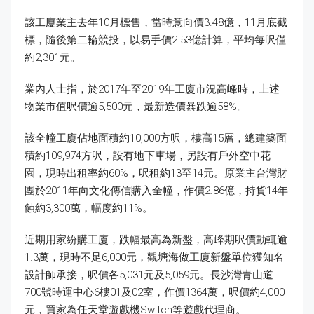
該工廈業主去年10月標售，當時意向價3.48億，11月底截
標，隨後第二輪競投，以易手價2.53億計算，平均每呎僅
約2,301元。
業內人士指，於2017年至2019年工廈市況高峰時，上述
物業市值呎價逾5,500元，最新造價暴跌逾58%。
該全幢工廈佔地面積約10,000方呎，樓高15層，總建築面
積約109,974方呎，設有地下車場，另設有戶外空中花
園，現時出租率約60%，呎租約13至14元。原業主台灣財
團於2011年向文化傳信購入全幢，作價2.86億，持貨14年
蝕約3,300萬，幅度約11%。
近期用家紛購工廈，跌幅最高為新盤，高峰期呎價動輒逾
1.3萬，現時不足6,000元，觀塘海傲工廈新盤單位獲知名
設計師承接，呎價各5,031元及5,059元。長沙灣青山道
700號時運中心6樓01及02室，作價1364萬，呎價約4,000
元，買家為任天堂遊戲機Switch等遊戲代理商。