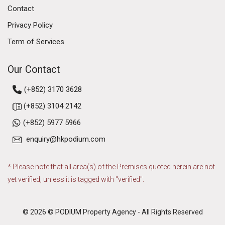
Contact
Privacy Policy
Term of Services
Our Contact
(+852) 3170 3628
(+852) 3104 2142
(+852) 5977 5966
enquiry@hkpodium.com
* Please note that all area(s) of the Premises quoted herein are not
yet verified, unless it is tagged with "verified".
© 2026 © PODIUM Property Agency - All Rights Reserved