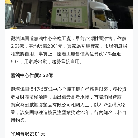
觀塘鴻圖道嘉鴻中心全幢工廈，早前台灣財團沽售，作價
2.53億，平均呎價2,301元，買家為塑膠廠家，市場消息指
物業將自用。事實上，隨着工廈售價高位暴跌30%至近
60%，用家紛出動，趁勢承接自用。
嘉鴻中心作價2.53億
觀塘鴻圖道47號嘉鴻中心全幢工廈自從標售以來，獲投資
者及財團積極洽購，由出價最高者承接，市場消息透露，
買家為冠威塑膠製品有限公司相關人士，以2.53億購入物
業，該集團專注造模及注塑業務逾20年，行內知名，料自
用物業。
平均每呎2301元