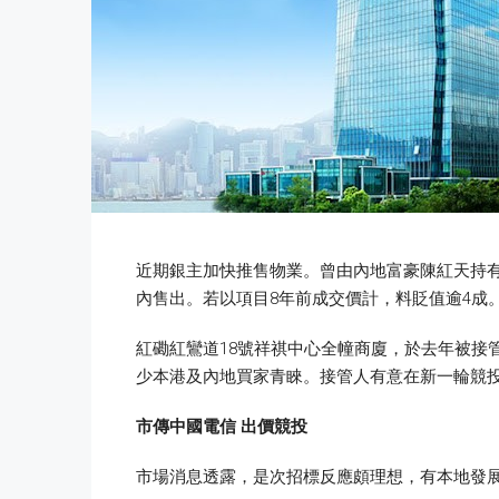
近期銀主加快推售物業。曾由內地富豪陳紅天持有
內售出。若以項目8年前成交價計，料貶值逾4成
紅磡紅鸞道18號祥祺中心全幢商廈，於去年被接
少本港及內地買家青睞。接管人有意在新一輪競
市傳中國電信
出價競投
市場消息透露，是次招標反應頗理想，有本地發展