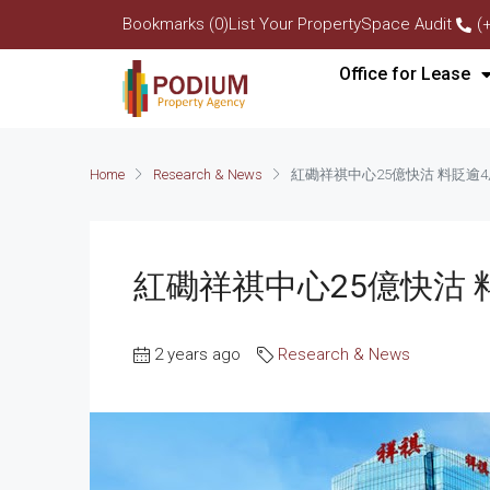
Bookmarks (0)
List Your Property
Space Audit
(
Office for Lease
Home
Research & News
紅磡祥祺中心25億快沽 料貶逾4
紅磡祥祺中心25億快沽 
2 years ago
Research & News