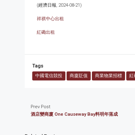
(經濟日報, 2024-08-21)
祥祺中心出租
紅磡出租
Tags
中國電信競投
商廈貶值
商業物業招標
紅
Prev Post
酒店變商廈 One Causeway Bay料明年落成