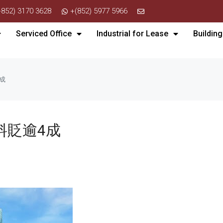
+852) 3170 3628
+(852) 5977 5966
Serviced Office
Industrial for Lease
Building
成
料貶逾4成