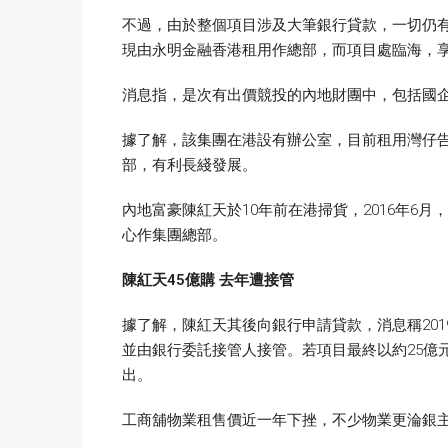
不過，由於整個項目涉及大筆銀行貸款，一切仍有待
現由永明金融香港租用作總部，而項目處臨海，
消息指，是次有出價競投的內地財團中，包括國企中
據了解，該集團在港設有辦公室，目前租用灣仔告
部，有利長綫發展。
內地富豪陳紅天於10年前在港掃貨，2016年6月，
心作集團總部。
陳紅天45
億購
去年遭接管
據了解，陳紅天其後向銀行申請貸款，消息稱20
並由銀行委託接管人接管。若項目最終以約25億元
出。
工商舖物業租售價近一年下挫，不少物業更淪銀