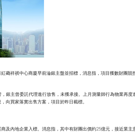
紅磡祥祺中心商廈早前淪銀主盤並招標，消息指，項目獲數財團競投
。
管，銀主曾委託代理進行放售，未獲承接。上月測量師行為物業再度
投，向買家落實出售方案，項目於昨日截標。
商及內地企業入標。消息指，其中有財團出價約25億元，接近業主