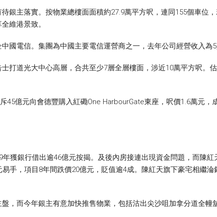
銀主落實。按物業總樓面面積約27.9萬平方呎，連同155個車位，若
享全維港景致。
國電信。集團為中國主要電信運營商之一，去年公司經營收入為5,136
士打道光大中心高層，合共至少7層全層樓面，涉近10萬平方呎。
斥45億元向會德豐購入紅磡One HarbourGate東座，呎價1.
19年獲銀行借出逾46億元按揭。及後內房接連出現資金問題，而陳
易手，項目8年間跌價20億元，貶值逾4成。陳紅天旗下豪宅相繼淪銀
主盤，而今年銀主有意加快推售物業，包括沽出尖沙咀加拿分道全幢