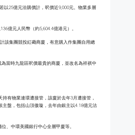
以25億元洽購價計，呎價近9,000元。物業多層
億元人民幣（約5,604.4億港元）。
估計該集團競投紅磡商廈，有意購入作集團自用總
6萬元，成為當時九龍區呎價最貴的商廈，並改名為祥祺中
紅天持有物業連環遭接管，該廈於去年3月遭接管，
主盤，包括山頂傲璇，去年由銀主以4.18億元沽
舖位、中環美國銀行中心全層甲廈等。