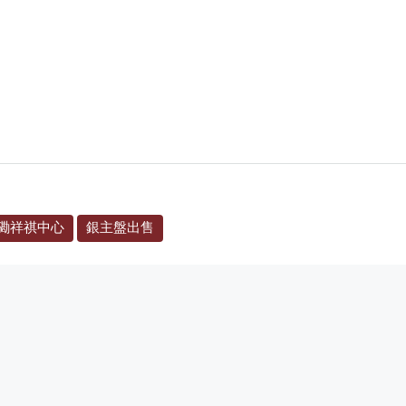
磡祥祺中心
銀主盤出售