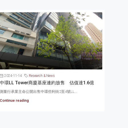
2024-11-14
Research & News
中環LL Tower商廈基座連約放售 估值達1.6億
測量行承業主命公開出售中環些利街2至4號LL...
Continue reading