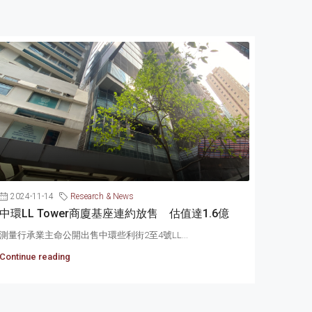
2024-11-14
Research & News
中環LL Tower商廈基座連約放售 估值達1.6億
測量行承業主命公開出售中環些利街2至4號LL...
Continue reading