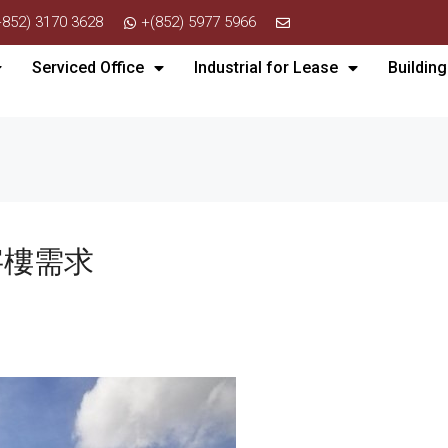
+852) 3170 3628
+(852) 5977 5966
Serviced Office
Industrial for Lease
Building
字樓需求