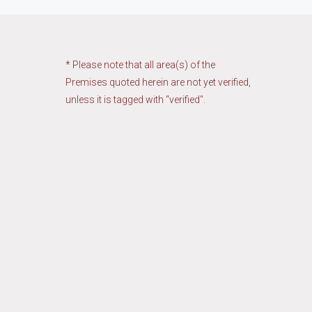
* Please note that all area(s) of the
Premises quoted herein are not yet verified,
unless it is tagged with "verified".