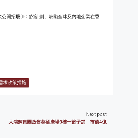
開招股(IPO)的計劃、鼓勵全球及內地企業在香
需求政策措施
Next post
大鴻輝集團放售葵涌廣場3樓一籃子舖 市值4億