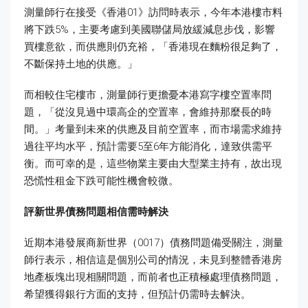
測量師行在接受《香港01》訪問時表示，今年本港樓市料
將下跌5%，主要考慮到美國聯儲局放緩減息步伐，影響
買樓意欲，而供應則仍充裕，「香港現在麵粉很足夠了，
不斷保持土地的供應。」
而相較住宅樓市，測量師行更擔憂本港寫字樓空置率問
題，「從沒見過中環高企的空置率，會維持那麼長的時
間。」考量到未來的供應及目前空置率，而市場需求維持
過往平均水平，預計需要5至6年方能消化，達致供需平
衡。而可幸的是，這些物業主要由大型業主持有，故出現
恐慌性租金下跌可能性機會較微。
評新世界債務問題相信需時解決
近期本港發展商新世界（0017）債務問題備受關注，測量
師行表示，相信這是個別公司的情況，未見到整體香港房
地產板塊出現相關問題，而前者也正積極處理債務問題，
希望獲得銀行方面的支持，但預計仍需時去解決。