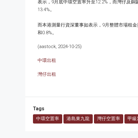
表示，9月底中環空置率升至12.2%，而灣仔及
13.4%。
而本港測量行資深董事如表示，9月整體市場租金按月
和0.8%。
(aastock, 2024-10-25)
中環出租
灣仔出租
Tags
中環空置率
港島東九龍
灣仔空置率
甲級