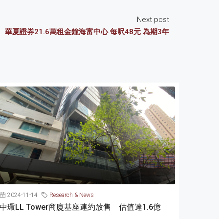
Next post
華夏證券21.6萬租金鐘海富中心 每呎48元 為期3年
2024-11-14
Research & News
中環LL Tower商廈基座連約放售 估值達1.6億