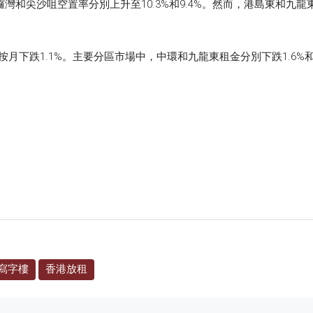
銅鑼灣和尖沙咀空置率分別上升至10.3%和9.4%。然而，港島東和
下跌1.1%。主要分區市場中，中環和九龍東租金分別下跌1.6%和0
寫字樓
香港放租