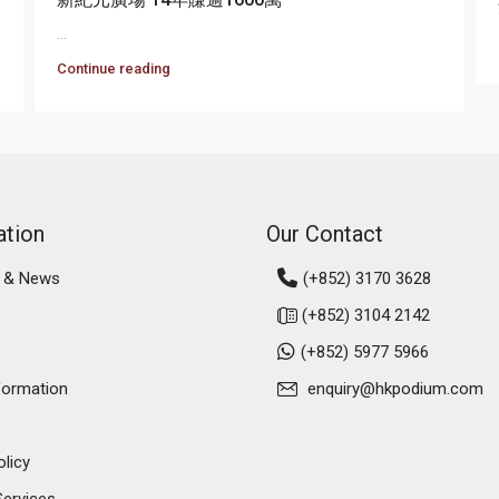
...
Continue reading
ation
Our Contact
 & News
(+852) 3170 3628
(+852) 3104 2142
(+852) 5977 5966
formation
enquiry@hkpodium.com
olicy
Services