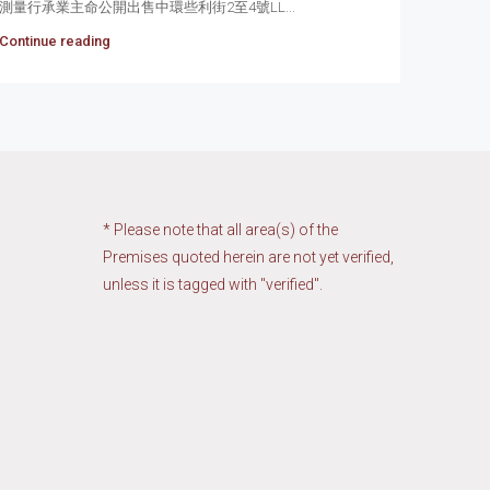
測量行承業主命公開出售中環些利街2至4號LL...
Continue reading
* Please note that all area(s) of the
Premises quoted herein are not yet verified,
unless it is tagged with "verified".