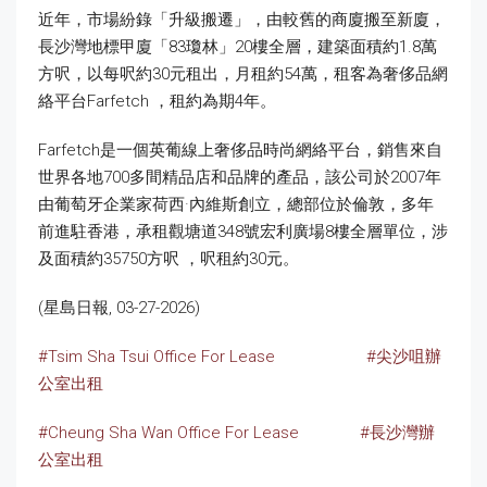
近年，市場紛錄「升級搬遷」，由較舊的商廈搬至新廈，
長沙灣地標甲廈「83瓊林」20樓全層，建築面積約1.8萬
方呎，以每呎約30元租出，月租約54萬，租客為奢侈品網
絡平台Farfetch ，租約為期4年。
Farfetch是一個英葡線上奢侈品時尚網絡平台，銷售來自
世界各地700多間精品店和品牌的產品，該公司於2007年
由葡萄牙企業家荷西·內維斯創立，總部位於倫敦，多年
前進駐香港，承租觀塘道348號宏利廣場8樓全層單位，涉
及面積約35750方呎 ，呎租約30元。
(星島日報, 03-27-2026)
#Tsim Sha Tsui Office For Lease
#尖沙咀辦
公室出租
#Cheung Sha Wan Office For Lease
#長沙灣辦
公室出租