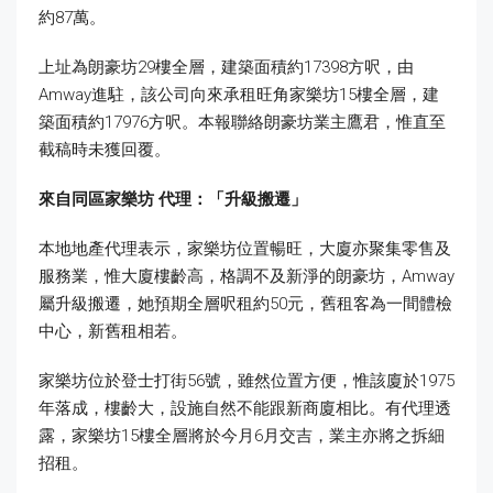
約87萬。
上址為朗豪坊29樓全層，建築面積約17398方呎，由
Amway進駐，該公司向來承租旺角家樂坊15樓全層，建
築面積約17976方呎。本報聯絡朗豪坊業主鷹君，惟直至
截稿時未獲回覆。
來自同區家樂坊
代理：「升級搬遷」
本地地產代理表示，家樂坊位置暢旺，大廈亦聚集零售及
服務業，惟大廈樓齡高，格調不及新淨的朗豪坊，Amway
屬升級搬遷，她預期全層呎租約50元，舊租客為一間體檢
中心，新舊租相若。
家樂坊位於登士打街56號，雖然位置方便，惟該廈於1975
年落成，樓齡大，設施自然不能跟新商廈相比。有代理透
露，家樂坊15樓全層將於今月6月交吉，業主亦將之拆細
招租。