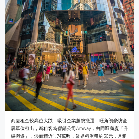
商廈租金較高位大跌，吸引企業趁勢搬遷，旺角朗豪坊全
層單位租出，新租客為營銷公司Amway，由同區商廈「升
級搬遷」，涉面積近1.74萬呎，業界料呎租約50元，月租