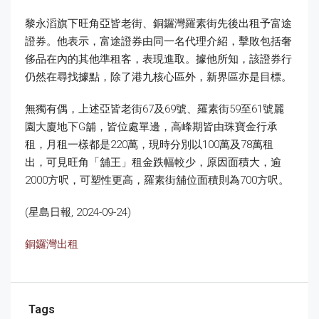
黎永滔旗下旺角亞皆老街、銅鑼灣羅素街先後出租予富途
證券。他表示，富途證券由同一名代理介紹，擊敗包括奢
侈品在內的其他準租客，表現進取。據他所知，該證券行
仍然在尋找據點，除了港九核心區外，新界區亦是目標。
無獨有偶，上述亞皆老街67及69號、羅素街59至61號麗
園大廈地下G舖，皆位處單邊，高峰期皆由珠寶金行承
租，月租一樣都是220萬，現時分別以100萬及78萬租
出，可見旺角「舖王」租金跌幅較少，原因面積大，逾
2000方呎，可塑性更高，羅素街舖位面積則為700方呎。
(星島日報, 2024-09-24)
銅鑼灣出租
Tags