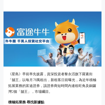
《星島》早前率先披露，資深投資者黎永滔旗下羅素街
「舖王」以每月78萬租出，新租客日前曝光，為近年積極
拓展業務的富途證券，該證券商短時間內連租旺角及銅鑼
灣2個「舖王」，市場矚目。
積極拓業務
尋找新據點