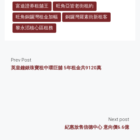
富途證券租舖王
旺角亞皆老街租約
旺角銅鑼灣租金加幅
銅鑼灣羅素街新租客
黎永滔核心區租務
Prev Post
英皇鐘錶珠寶租中環巨舖 5年租金共9120萬
Next post
紀惠放售信德中心 意向價6.6億