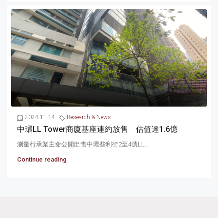
2024-11-14
Research & News
中環LL Tower商廈基座連約放售 估值達1.6億
測量行承業主命公開出售中環些利街2至4號LL...
Continue reading