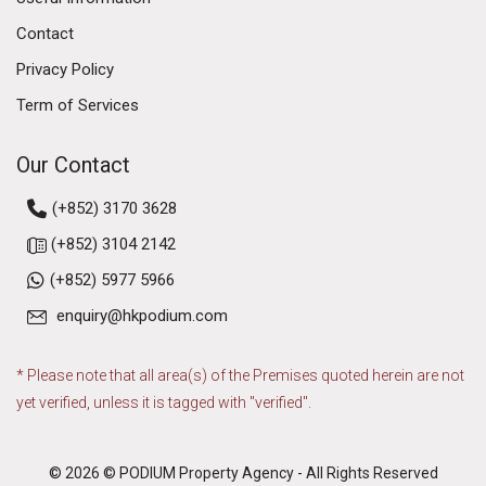
Contact
Privacy Policy
Term of Services
Our Contact
(+852) 3170 3628
(+852) 3104 2142
(+852) 5977 5966
enquiry@hkpodium.com
* Please note that all area(s) of the Premises quoted herein are not
yet verified, unless it is tagged with "verified".
© 2026 © PODIUM Property Agency - All Rights Reserved