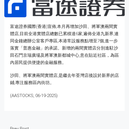
富途證券國際(香港)宣佈,本月再增加沙田、將軍澳兩間實
體店,目前全港實體店總數已累積達6家,遍佈全港九新界,連
同金鐘總辦公室客戶專區,本港常設服務點增至7個,進一步
落實「普惠金融」的承諾。新增的兩間實體店分別進駐沙
田石門京瑞廣場及將軍澳新都城中心,意在貼近社區，為區
內居民提供便捷的金融服務。
沙田、將軍澳兩間實體店,是繼去年荃灣店後設於新界的店
鋪,專注服務區內街坊。
(AASTOCKS, 06-19-2025)
Prev Post