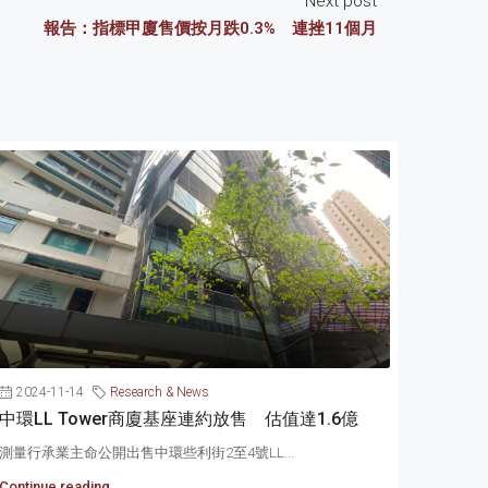
Next post
報告：指標甲廈售價按月跌0.3% 連挫11個月
2024-11-14
Research & News
中環LL Tower商廈基座連約放售 估值達1.6億
測量行承業主命公開出售中環些利街2至4號LL...
Continue reading