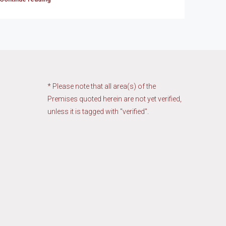
* Please note that all area(s) of the
Premises quoted herein are not yet verified,
unless it is tagged with "verified".