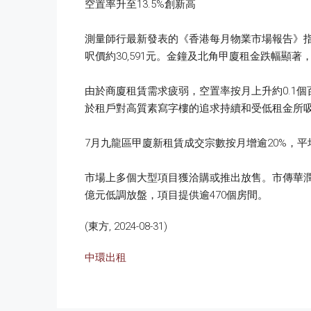
空置率升至13.5%創新高
測量師行最新發表的《香港每月物業市場報告》指出
呎價約30,591元。金鐘及北角甲廈租金跌幅顯著，兩
由於商廈租賃需求疲弱，空置率按月上升約0.1
於租戶對高質素寫字樓的追求持續和受低租金所吸引，
7月九龍區甲廈新租賃成交宗數按月增逾20%，平
市場上多個大型項目獲洽購或推出放售。市傳華潤
億元低調放盤，項目提供逾470個房間。
(東方, 2024-08-31)
中環出租