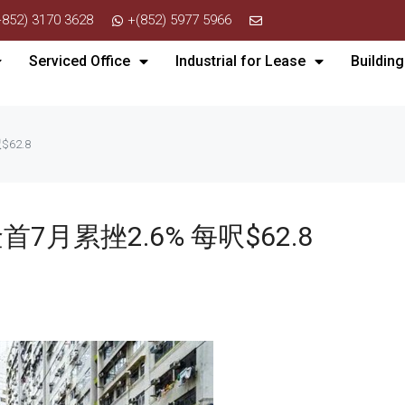
+852) 3170 3628
+(852) 5977 5966
Serviced Office
Industrial for Lease
Building
62.8
月累挫2.6% 每呎$62.8