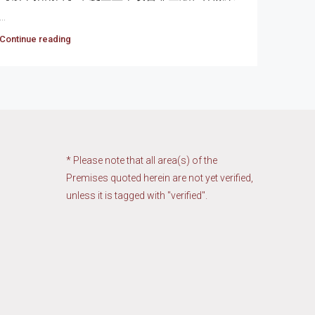
...
Continue reading
* Please note that all area(s) of the
Premises quoted herein are not yet verified,
unless it is tagged with "verified".