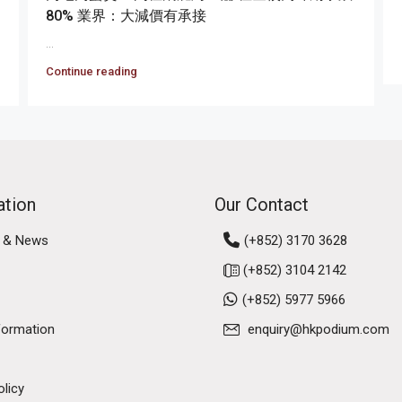
80% 業界：大減價有承接
...
Continue reading
ation
Our Contact
 & News
(+852) 3170 3628
(+852) 3104 2142
(+852) 5977 5966
formation
enquiry@hkpodium.com
olicy