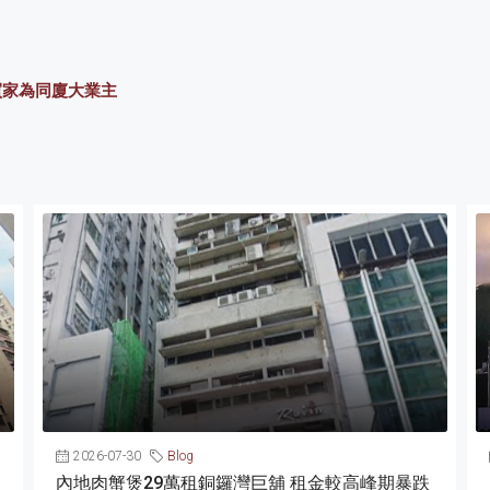
買家為同廈大業主
2026-07-30
Blog
內地肉蟹煲29萬租銅鑼灣巨舖 租金較高峰期暴跌