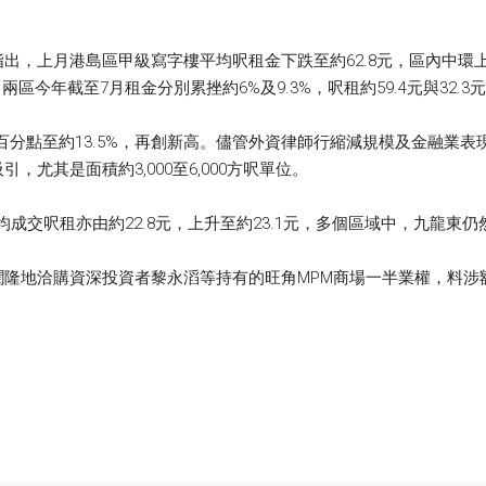
，上月港島區甲級寫字樓平均呎租金下跌至約62.8元，區內中環上月
區今年截至7月租金分別累挫約6%及9.3%，呎租約59.4元與32.3
個百分點至約13.5%，再創新高。儘管外資律師行縮減規模及金融業
尤其是面積約3,000至6,000方呎單位。
均成交呎租亦由約22.8元，上升至約23.1元，多個區域中，九龍東
隆地洽購資深投資者黎永滔等持有的旺角MPM商場一半業權，料涉額