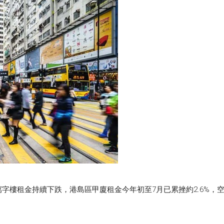
字樓租金持續下跌，港島區甲廈租金今年初至7月已累挫約2.6%，