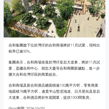
合和集團旗下位於灣仔的合和商場將於11月試業，現時出
租率已逾90%。
集團表示，合和商場坐落於灣仔皇后大道東，將於11月試
業，是繼合和中心、胡忠大廈等合和商圈新據點，進一步
擴大合和在灣仔區的商業組合。
合和商場及新合和酒店總面積逾100萬平方呎，零售商業
地面積78萬平方呎，連貫半山堅尼地道、日月星街及皇后
大道東，合和酒店將於年底開業，提供1000間客房。
(Now新聞, 2024-10-03)