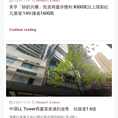
2024-11-14
Research & News
美孚「師奶兵團」投資商廈亦獲利 8500萬沽上環新紀
元廣場 14年賺逾1600萬
...
Continue reading
2024-11-14
Research & News
中環LL Tower商廈基座連約放售 估值達1.6億
測量行承業主命公開出售中環些利街2至4號LL...