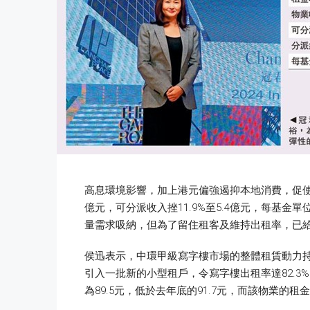
高息環境影響，加上港元偏強遏抑本地消費，促使市民
億元，可分派收入挫11.9%至5.4億元，每基金
量需求吸納，但為了留住租客及維持出租率，已
侯迅表示，中環甲級寫字樓市場的整體租賃動力
引入一批新的小型租戶，令寫字樓出租率達82.3
為89.5元，低於去年底的91.7元，而該物業的租金