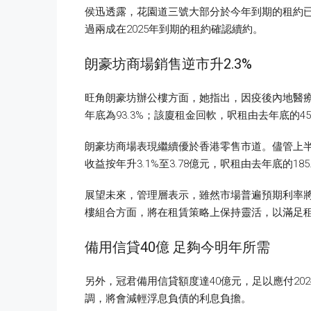
侯迅透露，花園道三號大部分於今年到期的租約
過兩成在2025年到期的租約確認續約。
朗豪坊商場銷售逆市升2.3%
旺角朗豪坊辦公樓方面，她指出，因疫後內地醫療
年底為93.3%；該廈租金回軟，呎租由去年底的45.
朗豪坊商場表現繼續優於香港零售市道。儘管上半
收益按年升3.1%至3.78億元，呎租由去年底的185
展望未來，管理層表示，雖然市場普遍預期利率
樓組合方面，將在租賃策略上保持靈活，以滿足
備用信貸40億 足夠今明年所需
另外，冠君備用信貸額度達40億元，足以應付20
調，將會減輕浮息負債的利息負擔。