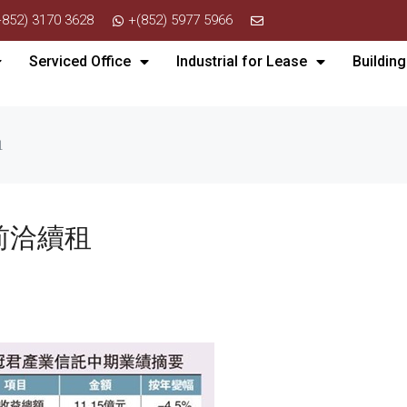
+852) 3170 3628
+(852) 5977 5966
Serviced Office
Industrial for Lease
Building
租
前洽續租