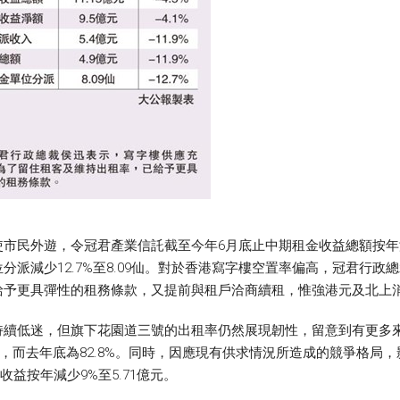
外遊，令冠君產業信託截至今年6月底止中期租金收益總額按年減少4.5
單位分派減少12.7%至8.09仙。對於香港寫字樓空置率偏高，冠君
給予更具彈性的租務條款，又提前與租戶洽商續租，惟強港元及北上
持續低迷，但旗下花園道三號的出租率仍然展現韌性，留意到有更多
%，而去年底為82.8%。同時，因應現有供求情況所造成的競爭格
收益按年減少9%至5.71億元。