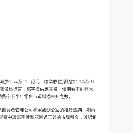
%至11.1億元，物業收益淨額跌4.1%至9.5
行政總裁侯迅坦言，寫字樓供應充裕，短期看不到有大
消費令下半年零售市道增添未知之數。
來自資產管理公司和家族辦公室的租賃查詢，期內
局，影響中環寫字樓和花園道三號的市場租金，其呎租