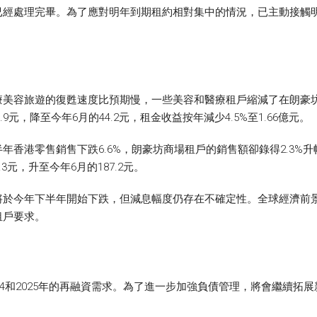
已經處理完畢。為了應對明年到期租約相對集中的情況，已主動接觸
美容旅遊的復甦速度比預期慢，一些美容和醫療租戶縮減了在朗豪坊辦
9元，降至今年6月的44.2元，租金收益按年減少4.5%至1.66億元。
年香港零售銷售下跌6.6%，朗豪坊商場租戶的銷售額卻錄得2.3%
.3元，升至今年6月的187.2元。
將於今年下半年開始下跌，但減息幅度仍存在不確定性。全球經濟前
租戶要求。
24和2025年的再融資需求。為了進一步加強負債管理，將會繼續