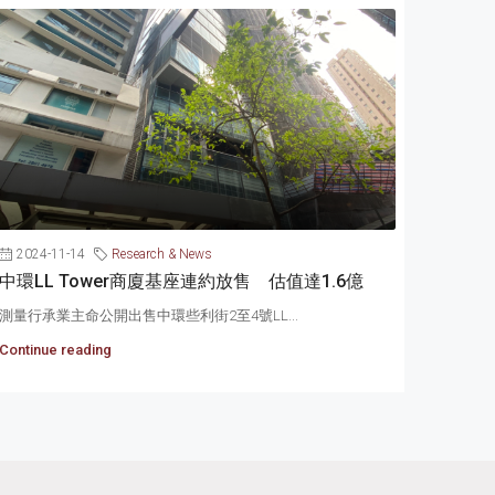
2024-11-14
Research & News
中環LL Tower商廈基座連約放售 估值達1.6億
測量行承業主命公開出售中環些利街2至4號LL...
Continue reading